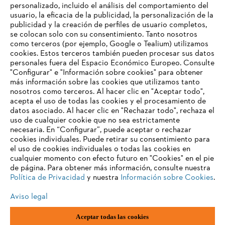
personalizado, incluido el análisis del comportamiento del
usuario, la eficacia de la publicidad, la personalización de la
publicidad y la creación de perfiles de usuario completos,
se colocan solo con su consentimiento. Tanto nosotros
como terceros (por ejemplo, Google o Tealium) utilizamos
cookies. Estos terceros también pueden procesar sus datos
personales fuera del Espacio Económico Europeo. Consulte
"Configurar" e "Información sobre cookies" para obtener
más información sobre las cookies que utilizamos tanto
nosotros como terceros. Al hacer clic en "Aceptar todo",
acepta el uso de todas las cookies y el procesamiento de
datos asociado. Al hacer clic en "Rechazar todo", rechaza el
uso de cualquier cookie que no sea estrictamente
necesaria. En “Configurar”, puede aceptar o rechazar
Pie de imprenta
Política de privacidad
cookies individuales. Puede retirar su consentimiento para
Información sobre cookies
el uso de cookies individuales o todas las cookies en
Condiciones generales de contratación
cualquier momento con efecto futuro en "Cookies" en el pie
ANDREAS STIHL AG & Co. KG ©2023
de página. Para obtener más información, consulte nuestra
Política de Privacidad
y nuestra
Información sobre Cookies
.
Aviso legal
Aceptar todas las cookies