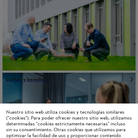
Cultura y beneficios
Información para proveedores
Nuestro sitio web utiliza cookies y tecnologías similares
Productos
Contacto
("cookies"). Para poder ofrecer nuestro sitio web, utilizamos
Carrera profesional
determinadas "cookies estrictamente necesarias" incluso
Sistema de denuncia de irregularidades
sin su consentimiento. Otras cookies que utilizamos para
optimizar la facilidad de uso y proporcionar contenido