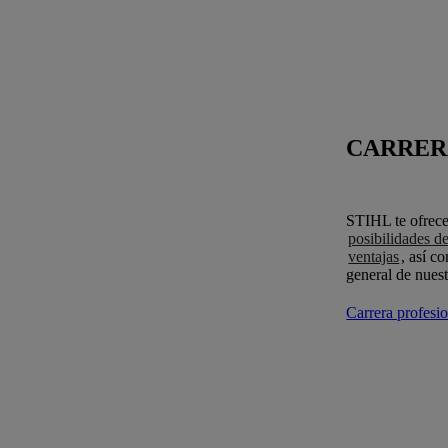
CARRER
STIHL te ofrece
posibilidades d
ventajas
, así c
general de nues
Carrera profes