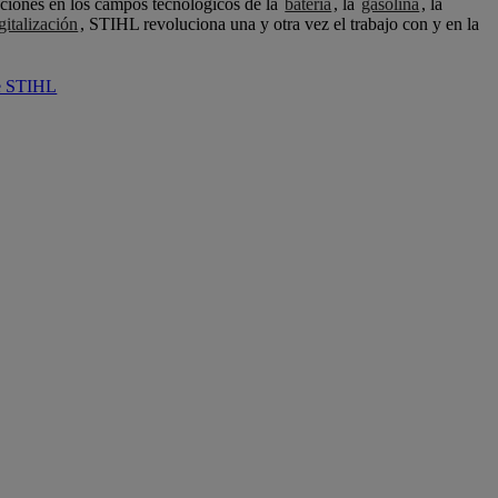
ciones en los campos tecnológicos de la
batería
, la
gasolina
, la
gitalización
, STIHL revoluciona una y otra vez el trabajo con y en la
de STIHL