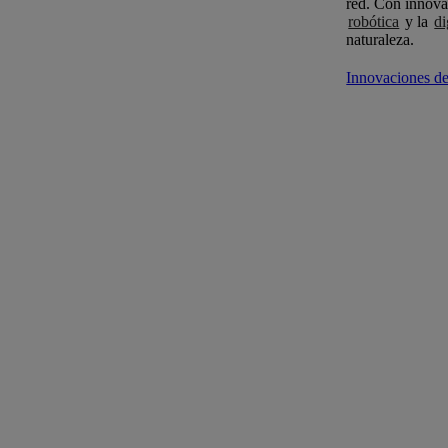
red. Con innova
robótica
y la
di
naturaleza.
Innovaciones 