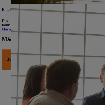
Empleados y formación
Desde una remuneración justa hasta amplias oportunidades de desarroll
forma sostenible.
Más información sobre los empleados y la educación
Más información sobre el mundo de Stihl
JUNTOS EN EL CAMINO DEL CRECIMIEN