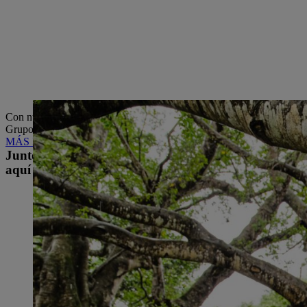
Con nuestra estrategia climática, hemos definido medidas a corto, med
Grupo STIHL, no dejar huella de CO₂ y lograr la neutralidad climáti
MÁS INFORMACIÓN SOBRE LA ESTRATEGIA CLIMÁTICA
Juntos somos más fuertes:
aquí todos colaboramos