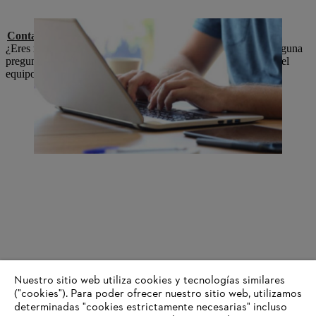
Contacto de prensa
¿Eres representante de los medios de comunicación y tienes alguna
pregunta o preocupación? En ese caso, ponte en contacto con el
equipo de prensa de STIHL.
Nuestro sitio web utiliza cookies y tecnologías similares
("cookies"). Para poder ofrecer nuestro sitio web, utilizamos
Serie STIHL Timbersports®
determinadas "cookies estrictamente necesarias" incluso
Infórmate sobre la categoría reina de la tala deportiva de madera en