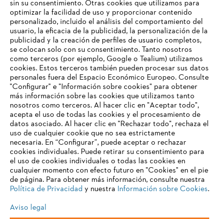
sin su consentimiento. Otras cookies que utilizamos para
nuestra sección de prensa en el sitio web de TIMBERSPORTS®.
optimizar la facilidad de uso y proporcionar contenido
personalizado, incluido el análisis del comportamiento del
usuario, la eficacia de la publicidad, la personalización de la
Información para proveedores
publicidad y la creación de perfiles de usuario completos,
Productos
se colocan solo con su consentimiento. Tanto nosotros
Contacto
como terceros (por ejemplo, Google o Tealium) utilizamos
Carrera profesional
cookies. Estos terceros también pueden procesar sus datos
Sistema de denuncia de irregularidades
personales fuera del Espacio Económico Europeo. Consulte
"Configurar" e "Información sobre cookies" para obtener
más información sobre las cookies que utilizamos tanto
nosotros como terceros. Al hacer clic en "Aceptar todo",
acepta el uso de todas las cookies y el procesamiento de
datos asociado. Al hacer clic en "Rechazar todo", rechaza el
uso de cualquier cookie que no sea estrictamente
necesaria. En “Configurar”, puede aceptar o rechazar
cookies individuales. Puede retirar su consentimiento para
el uso de cookies individuales o todas las cookies en
cualquier momento con efecto futuro en "Cookies" en el pie
de página. Para obtener más información, consulte nuestra
Política de Privacidad
y nuestra
Información sobre Cookies
.
Aviso legal
Pie de imprenta
Política de privacidad