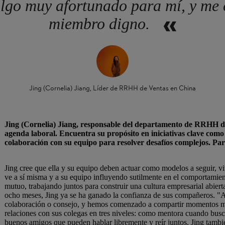
go muy afortunado para mí, y me e
miembro digno.
Jing (Cornelia) Jiang, Líder de RRHH de Ventas en China
Jing (Cornelia) Jiang, responsable del departamento de RRHH de 
agenda laboral. Encuentra su propósito en iniciativas clave com
colaboración con su equipo para resolver desafíos complejos. Pa
Jing cree que ella y su equipo deben actuar como modelos a seguir, viv
ve a sí misma y a su equipo influyendo sutilmente en el comportamien
mutuo, trabajando juntos para construir una cultura empresarial abie
ocho meses, Jing ya se ha ganado la confianza de sus compañeros. "
colaboración o consejo, y hemos comenzado a compartir momentos mem
relaciones con sus colegas en tres niveles: como mentora cuando bus
buenos amigos que pueden hablar libremente y reír juntos. Jing tamb