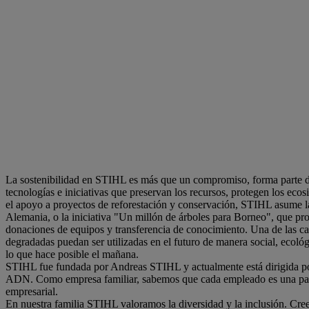
La sostenibilidad en STIHL es más que un compromiso, forma parte de n
tecnologías e iniciativas que preservan los recursos, protegen los ec
el apoyo a proyectos de reforestación y conservación, STIHL asume la
Alemania, o la iniciativa "Un millón de árboles para Borneo", que prot
donaciones de equipos y transferencia de conocimiento. Una de las cara
degradadas puedan ser utilizadas en el futuro de manera social, eco
lo que hace posible el mañana.
STIHL fue fundada por Andreas STIHL y actualmente está dirigida por 
ADN. Como empresa familiar, sabemos que cada empleado es una parte in
empresarial.
En nuestra familia STIHL valoramos la diversidad y la inclusión. Cre