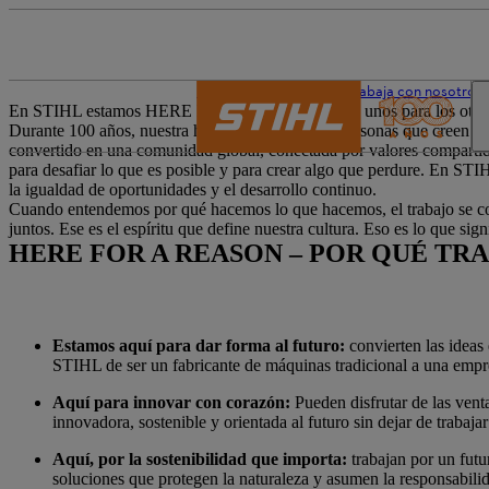
El mundo de STIHL
Trabaja con nosotros
En STIHL estamos HERE FOR A REASON y los unos para los otro
Durante 100 años, nuestra historia ha sido la de personas que creen 
convertido en una comunidad global, conectada por valores compartido
para desafiar lo que es posible y para crear algo que perdure. En STI
la igualdad de oportunidades y el desarrollo continuo.
Cuando entendemos por qué hacemos lo que hacemos, el trabajo se conv
juntos. Ese es el espíritu que define nuestra cultura. Eso es lo que 
HERE FOR A REASON – POR QUÉ TRA
Estamos aquí para dar forma al futuro:
convierten las ideas
STIHL de ser un fabricante de máquinas tradicional a una empre
Aquí para innovar con corazón:
Pueden disfrutar de las vent
innovadora, sostenible y orientada al futuro sin dejar de trabaja
Aquí, por la sostenibilidad que importa:
trabajan por un futu
soluciones que protegen la naturaleza y asumen la responsabil