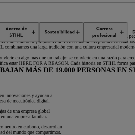
Cultura y beneficios
Acerca de
Carrera
s.
Sostenibilidad
D
STIHL
profesional
que su trabajo puede marcar la diferencia. Lo que comenzó como una pe
s y un sentido de propósito que va más allá de los productos. Estamos 
HL combinamos una larga tradición con una cultura empresarial moderna,
ierte en algo más que un trabajo: se convierte en una razón para crece
significa estar HERE FOR A REASON. Cada historia en STIHL forma parte 
BAJAN MÁS DE 19.000 PERSONAS EN S
 en innovaciones y ayudan a
sa de mecatrónica digital.
ajas de una empresa global
r en una empresa familiar.
ro neutro en carbono, desarrollan
idad del mundo que compartimos.