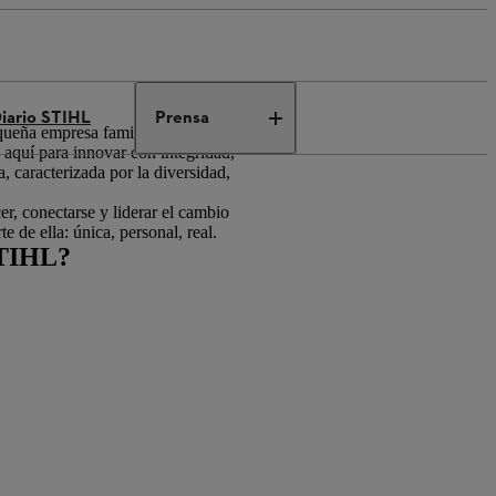
iario STIHL
Prensa
queña empresa familiar se ha
aquí para innovar con integridad,
 caracterizada por la diversidad,
r, conectarse y liderar el cambio
de ella: única, personal, real.
TIHL?