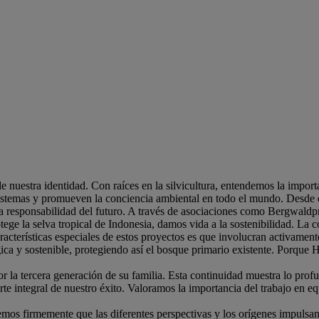
uestra identidad. Con raíces en la silvicultura, entendemos la importa
osistemas y promueven la conciencia ambiental en todo el mundo. Desde 
 responsabilidad del futuro. A través de asociaciones como Bergwaldpro
ege la selva tropical de Indonesia, damos vida a la sostenibilidad. La c
cterísticas especiales de estos proyectos es que involucran activamente 
lógica y sostenible, protegiendo así el bosque primario existente. Po
la tercera generación de su familia. Esta continuidad muestra lo profu
tegral de nuestro éxito. Valoramos la importancia del trabajo en equip
emos firmemente que las diferentes perspectivas y los orígenes impulsan