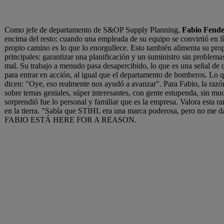
Como jefe de departamento de S&OP Supply Planning,
Fabio Fend
encima del resto: cuando una empleada de su equipo se convirtió en líd
propio camino es lo que lo enorgullece. Esto también alimenta su prop
principales: garantizar una planificación y un suministro sin problem
mal. Su trabajo a menudo pasa desapercibido, lo que es una señal de qu
para entrar en acción, al igual que el departamento de bomberos. Lo q
dicen: "Oye, eso realmente nos ayudó a avanzar". Para Fabio, la razó
sobre temas geniales, súper interesantes, con gente estupenda, sin m
sorprendió fue lo personal y familiar que es la empresa. Valora esta
en la tierra. "Sabía que STIHL era una marca poderosa, pero no me dab
FABIO ESTÁ HERE FOR A REASON.