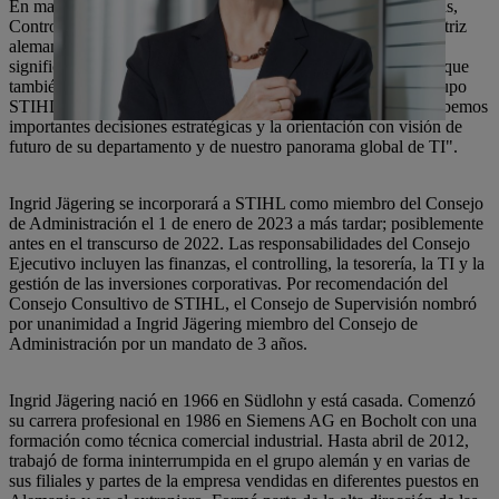
En mayo de 2012, Karl Angler adquirió la división de Finanzas,
Controlling, Sistemas de Información y Servicio en la casa matriz
alemana. "Con su trabajo, el Sr. Angler no solo ha contribuido
significativamente a nuestro buen desarrollo empresarial, sino que
también ha contribuido a la sólida estructura financiera del Grupo
STIHL. Como miembro del Consejo de Administración, le debemos
importantes decisiones estratégicas y la orientación con visión de
futuro de su departamento y de nuestro panorama global de TI".
Ingrid Jägering se incorporará a STIHL como miembro del Consejo
de Administración el 1 de enero de 2023 a más tardar; posiblemente
antes en el transcurso de 2022. Las responsabilidades del Consejo
Ejecutivo incluyen las finanzas, el controlling, la tesorería, la TI y la
gestión de las inversiones corporativas. Por recomendación del
Consejo Consultivo de STIHL, el Consejo de Supervisión nombró
por unanimidad a Ingrid Jägering miembro del Consejo de
Administración por un mandato de 3 años.
Ingrid Jägering nació en 1966 en Südlohn y está casada. Comenzó
su carrera profesional en 1986 en Siemens AG en Bocholt con una
formación como técnica comercial industrial. Hasta abril de 2012,
trabajó de forma ininterrumpida en el grupo alemán y en varias de
sus filiales y partes de la empresa vendidas en diferentes puestos en