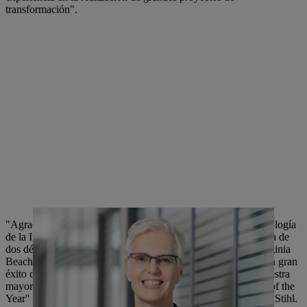
transformación".
"Agradecemos a nuestro anterior director de Finanzas y Tecnología
de la Información su excelente trabajo en STIHL durante cerca de
dos décadas. Nuestra filial estadounidense STIHL Inc. en Virginia
Beach pudo contratar al Sr. Angler en 2002, donde trabajó con gran
éxito durante 10 años como vicepresidente de Finanzas en nuestra
mayor filial extranjera. De hecho, en 2011 fue elegido "CFO of the
Year" por la revista Virginia Business Magazine, afirma el Dr. Stihl.