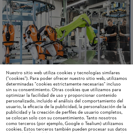
Nuestro sitio web utiliza cookies y tecnologías similares
("cookies"). Para poder ofrecer nuestro sitio web, utilizamos
STIHL en Alemania
determinadas "cookies estrictamente necesarias" incluso
sin su consentimiento. Otras cookies que utilizamos para
optimizar la facilidad de uso y proporcionar contenido
personalizado, incluido el análisis del comportamiento del
usuario, la eficacia de la publicidad, la personalización de la
Información para proveedores
publicidad y la creación de perfiles de usuario completos,
Productos
se colocan solo con su consentimiento. Tanto nosotros
Contacto
como terceros (por ejemplo, Google o Tealium) utilizamos
Carrera profesional
cookies. Estos terceros también pueden procesar sus datos
Sistema de denuncia de irregularidades