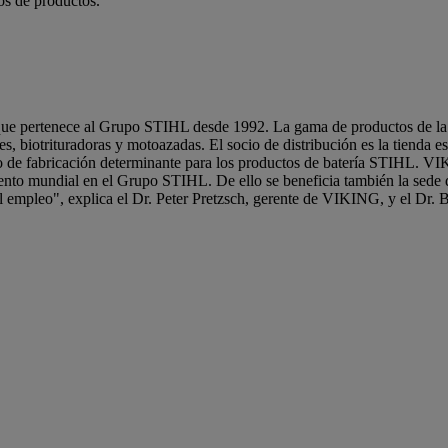
os de productos.
d que pertenece al Grupo STIHL desde 1992. La gama de productos de l
s, biotrituradoras y motoazadas. El socio de distribución es la tienda esp
de fabricación determinante para los productos de batería STIHL. V
nto mundial en el Grupo STIHL. De ello se beneficia también la sede
el empleo", explica el Dr. Peter Pretzsch, gerente de VIKING, y el Dr. 