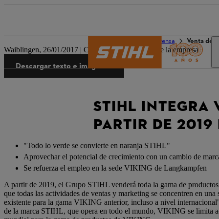
El mundo de STIHL
Prensa
Venta de l
Waiblingen, 26/01/2017 | Comunicado de prensa de la empresa
Descargar texto e imágenes
STIHL INTEGRA 
PARTIR DE 2019
"Todo lo verde se convierte en naranja STIHL"
Aprovechar el potencial de crecimiento con un cambio de marc
Se refuerza el empleo en la sede VIKING de Langkampfen
A partir de 2019, el Grupo STIHL venderá toda la gama de producto
que todas las actividades de ventas y marketing se concentren en un
existente para la gama VIKING anterior, incluso a nivel internaciona
de la marca STIHL, que opera en todo el mundo, VIKING se limita ac