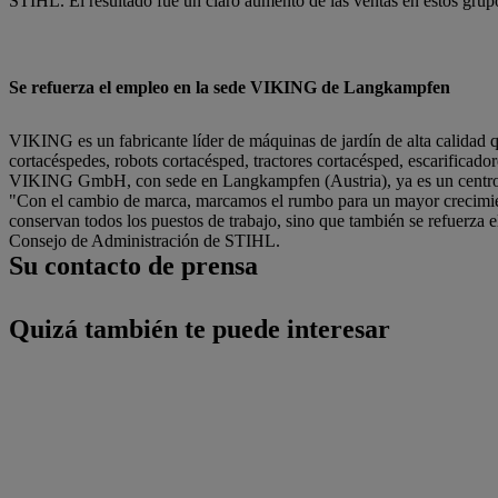
STIHL. El resultado fue un claro aumento de las ventas en estos grup
Se refuerza el empleo en la sede VIKING de Langkampfen
VIKING es un fabricante líder de máquinas de jardín de alta calida
cortacéspedes, robots cortacésped, tractores cortacésped, escarificadore
VIKING GmbH, con sede en Langkampfen (Austria), ya es un centro 
"Con el cambio de marca, marcamos el rumbo para un mayor crecimie
conservan todos los puestos de trabajo, sino que también se refuerza 
Consejo de Administración de STIHL.
Su contacto de prensa
Quizá también te puede interesar