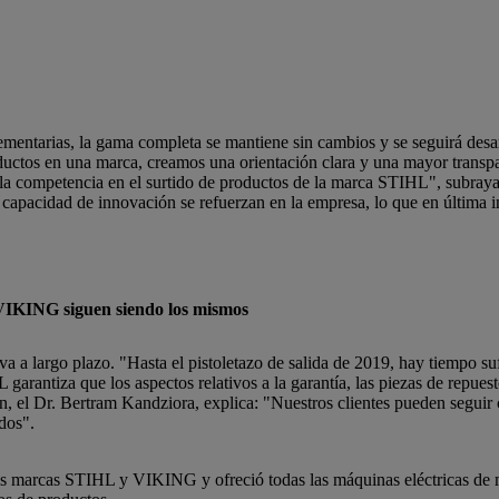
ntarias, la gama completa se mantiene sin cambios y se seguirá desar
ductos en una marca, creamos una orientación clara y una mayor transpar
 la competencia en el surtido de productos de la marca STIHL", subraya
apacidad de innovación se refuerzan en la empresa, lo que en última ins
s VIKING siguen siendo los mismos
 a largo plazo. "Hasta el pistoletazo de salida de 2019, hay tiempo suf
rantiza que los aspectos relativos a la garantía, las piezas de repuesto
 el Dr. Bertram Kandziora, explica: "Nuestros clientes pueden seguir 
dos".
as marcas STIHL y VIKING y ofreció todas las máquinas eléctricas d