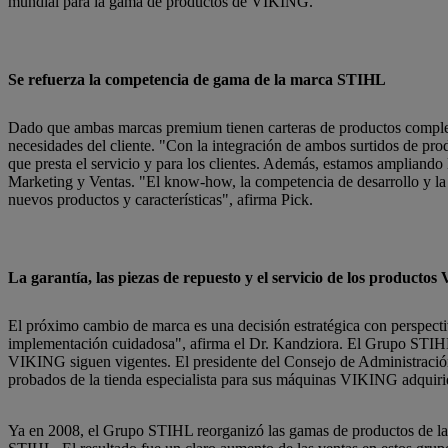
mundial para la gama de productos de VIKING.
Se refuerza la competencia de gama de la marca STIHL
Dado que ambas marcas premium tienen carteras de productos compleme
necesidades del cliente. "Con la integración de ambos surtidos de pro
que presta el servicio y para los clientes. Además, estamos ampliando
Marketing y Ventas. "El know-how, la competencia de desarrollo y la c
nuevos productos y características", afirma Pick.
La garantía, las piezas de repuesto y el servicio de los producto
El próximo cambio de marca es una decisión estratégica con perspectiva
implementación cuidadosa", afirma el Dr. Kandziora. El Grupo STIHL ga
VIKING siguen vigentes. El presidente del Consejo de Administración,
probados de la tienda especialista para sus máquinas VIKING adquiri
Ya en 2008, el Grupo STIHL reorganizó las gamas de productos de l