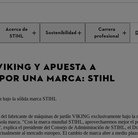
os productos VIKING a partir de 2019 bajo la marca STIHL
Acerca de
Carrera
Sostenibilidad
D
STIHL
profesional
VIKING Y APUESTA A
 POR UNA MARCA: STIHL
a bajo la sólida marca STIHL
s del fabricante de máquinas de jardín VIKING exclusivamente bajo la
a sola marca. "Con la marca mundial STIHL, aprovecharemos mejor el po
l", explica el presidente del Consejo de Administración de STIHL, el Dr
tualmente al mercado europeo. El cambio de marca abre a medio plazo 