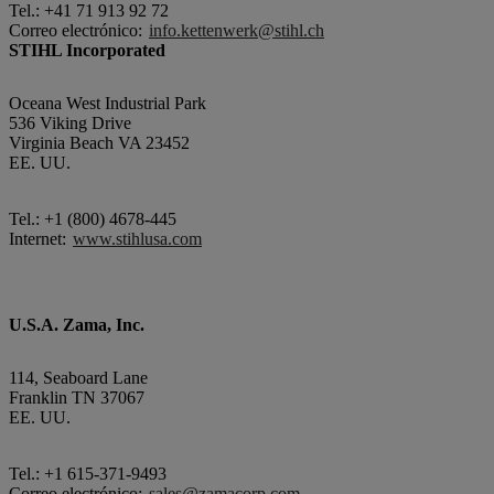
Tel.: +41 71 913 92 72
Correo electrónico:
info.kettenwerk@stihl.ch
STIHL Incorporated
Oceana West Industrial Park
536 Viking Drive
Virginia Beach VA 23452
EE. UU.
Tel.: +1 (800) 4678-445
Internet:
www.stihlusa.com
U.S.A. Zama, Inc.
114, Seaboard Lane
Franklin TN 37067
EE. UU.
Tel.: +1 615-371-9493
Correo electrónico:
sales@zamacorp.com