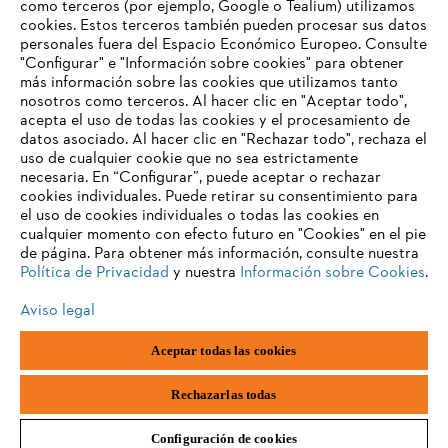
como terceros (por ejemplo, Google o Tealium) utilizamos
Carrera profesional
cookies. Estos terceros también pueden procesar sus datos
Sistema de denuncia de irregularidades
personales fuera del Espacio Económico Europeo. Consulte
"Configurar" e "Información sobre cookies" para obtener
más información sobre las cookies que utilizamos tanto
nosotros como terceros. Al hacer clic en "Aceptar todo",
acepta el uso de todas las cookies y el procesamiento de
datos asociado. Al hacer clic en "Rechazar todo", rechaza el
uso de cualquier cookie que no sea estrictamente
necesaria. En “Configurar”, puede aceptar o rechazar
cookies individuales. Puede retirar su consentimiento para
el uso de cookies individuales o todas las cookies en
cualquier momento con efecto futuro en "Cookies" en el pie
de página. Para obtener más información, consulte nuestra
Política de Privacidad
y nuestra
Información sobre Cookies
.
Aviso legal
Pie de imprenta
Política de privacidad
Información sobre cookies
Aceptar todas las cookies
Condiciones generales de contratación
ANDREAS STIHL AG & Co. KG ©2023
Rechazarlas todas
Configuración de cookies