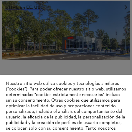
STIHL en EE. UU.
Nuestro sitio web utiliza cookies y tecnologías similares
("cookies"). Para poder ofrecer nuestro sitio web, utilizamos
STIHL en Austria
determinadas "cookies estrictamente necesarias" incluso
sin su consentimiento. Otras cookies que utilizamos para
optimizar la facilidad de uso y proporcionar contenido
personalizado, incluido el análisis del comportamiento del
usuario, la eficacia de la publicidad, la personalización de la
Información para proveedores
publicidad y la creación de perfiles de usuario completos,
Productos
se colocan solo con su consentimiento. Tanto nosotros
Contacto