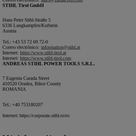
STIHL Tirol GmbH
Hans Peter Stihl-Straße 5
6336 Langkampfen/Kufstein
Austria
Tel.: +43 53 72 69 72-0
Correo electrónico:
information@stihl.at
Internet:
https://www.stihl-tirol.at
Internet:
https://www.stihl-tirol.com
ANDREAS STIHL POWER TOOLS S.R.L.
7 Eugeniu Carada Street
410520 Oradea, Bihor County
ROMANIA
Tel.: +40 753180207
Internet: https://corporate.stihl.ro/ro