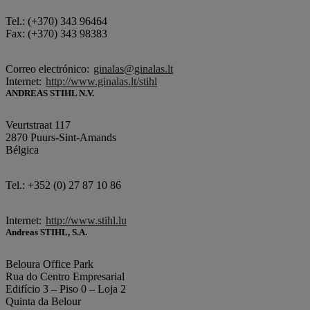
Tel.: (+370) 343 96464
Fax: (+370) 343 98383
Correo electrónico:
ginalas@ginalas.lt
Internet:
http://www.ginalas.lt/stihl
ANDREAS STIHL N.V.
Veurtstraat 117
2870 Puurs-Sint-Amands
Bélgica
Tel.: +352 (0) 27 87 10 86
Internet:
http://www.stihl.lu
Andreas STIHL, S.A.
Beloura Office Park
Rua do Centro Empresarial
Edifício 3 – Piso 0 – Loja 2
Quinta da Belour