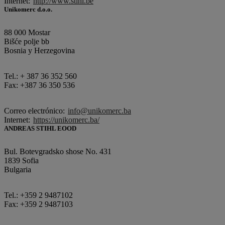
Internet:
http://www.stihl.be
Unikomerc d.o.o.
88 000 Mostar
Bišće polje bb
Bosnia y Herzegovina
Tel.: + 387 36 352 560
Fax: +387 36 350 536
Correo electrónico:
info@unikomerc.ba
Internet:
https://unikomerc.ba/
ANDREAS STIHL EOOD
Bul. Botevgradsko shose No. 431
1839 Sofia
Bulgaria
Tel.: +359 2 9487102
Fax: +359 2 9487103