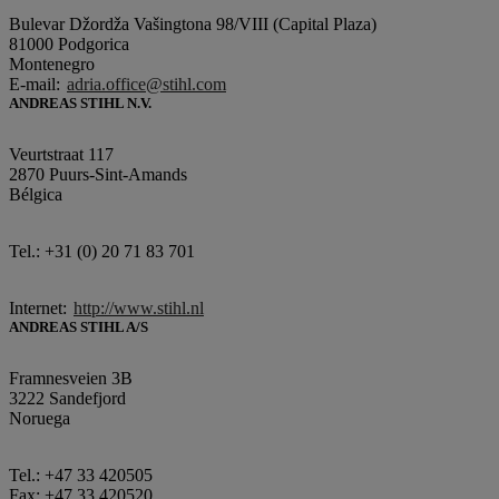
Bulevar Džordža Vašingtona 98/VIII (Capital Plaza)
81000 Podgorica
Montenegro
E-mail:
adria.office@stihl.com
ANDREAS STIHL N.V.
Veurtstraat 117
2870 Puurs-Sint-Amands
Bélgica
Tel.: +31 (0) 20 71 83 701
Internet:
http://www.stihl.nl
ANDREAS STIHL A/S
Framnesveien 3B
3222 Sandefjord
Noruega
Tel.: +47 33 420505
Fax: +47 33 420520