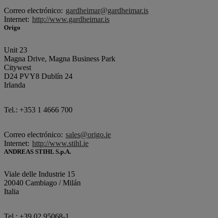
Correo electrónico:
gardheimar@gardheimar.is
Internet:
http://www.gardheimar.is
Origo
Unit 23
Magna Drive, Magna Business Park
Citywest
D24 PVY8 Dublín 24
Irlanda
Tel.: +353 1 4666 700
Correo electrónico:
sales@origo.ie
Internet:
http://www.stihl.ie
ANDREAS STIHL S.p.A.
Viale delle Industrie 15
20040 Cambiago / Milán
Italia
Tel.: +39 02 95068-1