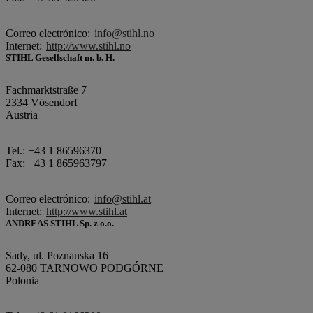
Correo electrónico:
info@stihl.no
Internet:
http://www.stihl.no
STIHL Gesellschaft m. b. H.
Fachmarktstraße 7
2334 Vösendorf
Austria
Tel.: +43 1 86596370
Fax: +43 1 865963797
Correo electrónico:
info@stihl.at
Internet:
http://www.stihl.at
ANDREAS STIHL Sp. z o.o.
Sady, ul. Poznanska 16
62-080 TARNOWO PODGÓRNE
Polonia