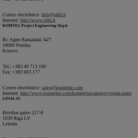
Correo electrónico:
info@stihl.it
Internet:
http://www.stihl.it
KOMTEL Project Engineering Sh.p.k
Rr. Agim Ramadani 34/7
10000 Pristina
Kosovo
Tel.: +383 49 713 100
Fax: +383 603 177
Correo electrónico:
sales@komtelpe.com
Internet:
http://www.komtelpe.com/komtel/sq/category/vegla-pune
GINALAS
Brivibas gatve 217-8
1039 Riga LV
Letonia