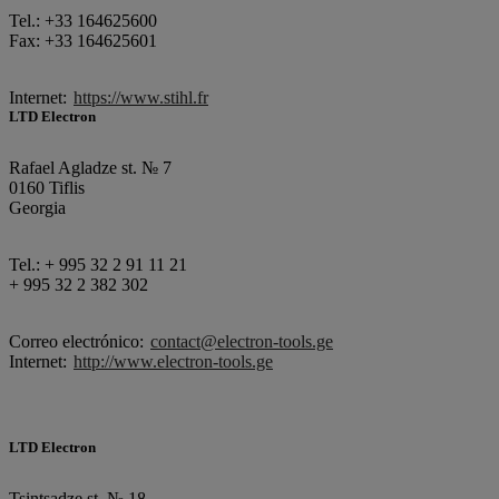
Tel.: +33 164625600
Fax: +33 164625601
Internet:
https://www.stihl.fr
LTD Electron
Rafael Agladze st. № 7
0160 Tiflis
Georgia
Tel.: + 995 32 2 91 11 21
+ 995 32 2 382 302
Correo electrónico:
contact@electron-tools.ge
Internet:
http://www.electron-tools.ge
LTD Electron
Tsintsadze st. № 18