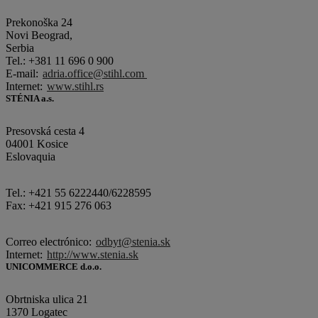
Prekonoška 24
Novi Beograd,
Serbia
Tel.: +381 11 696 0 900
E-mail:
adria.office@stihl.com
Internet:
www.stihl.rs
STÉNIA a.s.
Presovská cesta 4
04001 Kosice
Eslovaquia
Tel.: +421 55 6222440/6228595
Fax: +421 915 276 063
Correo electrónico:
odbyt@stenia.sk
Internet:
http://www.stenia.sk
UNICOMMERCE d.o.o.
Obrtniska ulica 21
1370 Logatec