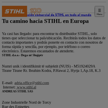
Menu
Distribución comercial de STIHL en todo el mundo
Tu camino hacia STIHL en Europa
Ya casi has llegado: para encontrar tu distribuidor STIHL, solo
tienes que seleccionar tu país/ubicación. Recibirás todos los datos de
contacto importantes y podrás ponerte en contacto con nosotros de
forma rápida y sencilla, por ejemplo, por teléfono o correo
electrónico. Estaremos encantados de atenderte.
STIHL d.o.o.- Dega në Shqipër
Numri unik i identifikimit të subjektit (NUIS) - M51924029A
Tirane Tirane Rr. Ibrahim Kodra, P.Hawai 2, Hyrja 1,Ap.18, K.3
E-mail:
adria.office@stihl.com
Internet:
www.stihl.al
ANDREAS STIHL SAS
Zone Industrielle Nord de Torcy
Rue des Epinettes