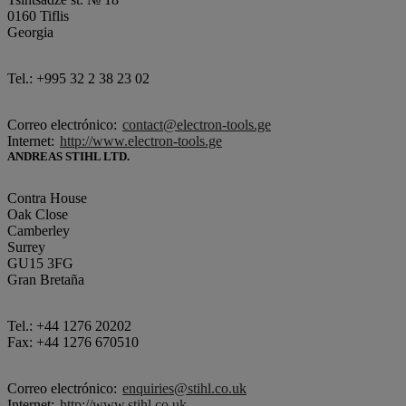
0160 Tiflis
Georgia
Tel.: +995 32 2 38 23 02
Correo electrónico:
contact@electron-tools.ge
Internet:
http://www.electron-tools.ge
ANDREAS STIHL LTD.
Contra House
Oak Close
Camberley
Surrey
GU15 3FG
Gran Bretaña
Tel.: +44 1276 20202
Fax: +44 1276 670510
Correo electrónico:
enquiries@stihl.co.uk
Internet:
http://www.stihl.co.uk