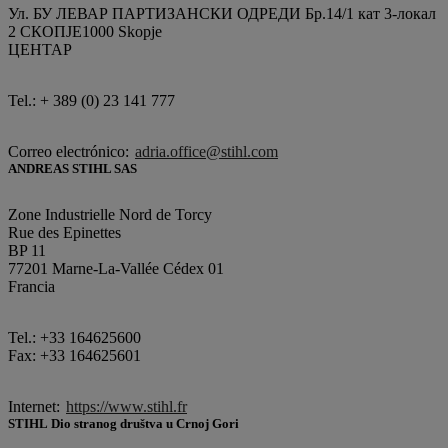
Ул. БУ ЛЕВАР ПАРТИЗАНСКИ ОДРЕДИ Бр.14/1 кат 3-локал
2 СКОПЈЕ1000 Skopje
ЦЕНТАР
Tel.: + 389 (0) 23 141 777
Correo electrónico:
adria.office@stihl.com
ANDREAS STIHL SAS
Zone Industrielle Nord de Torcy
Rue des Epinettes
BP 11
77201 Marne-La-Vallée Cédex 01
Francia
Tel.: +33 164625600
Fax: +33 164625601
Internet:
https://www.stihl.fr
STIHL Dio stranog društva u Crnoj Gori