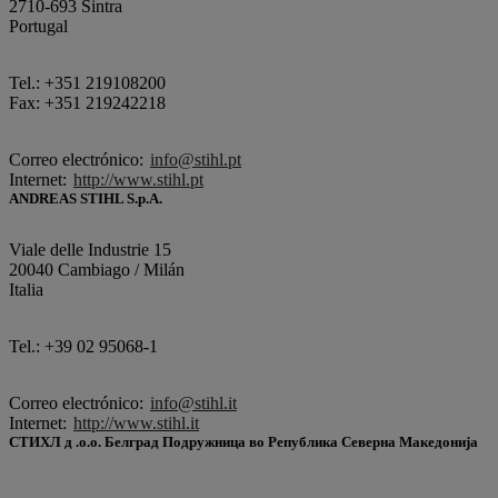
2710-693 Sintra
Portugal
Tel.: +351 219108200
Fax: +351 219242218
Correo electrónico:
info@stihl.pt
Internet:
http://www.stihl.pt
ANDREAS STIHL S.p.A.
Viale delle Industrie 15
20040 Cambiago / Milán
Italia
Tel.: +39 02 95068-1
Correo electrónico:
info@stihl.it
Internet:
http://www.stihl.it
СТИХЛ д .о.о. Белград Подружница во Република Северна Македонија