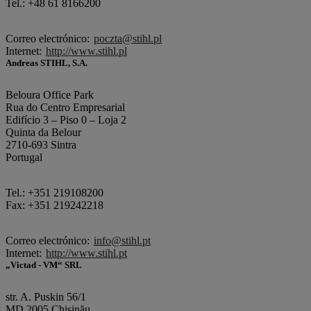
Tel.: +48 61 8166200
Correo electrónico:
poczta@stihl.pl
Internet:
http://www.stihl.pl
Andreas STIHL, S.A.
Beloura Office Park
Rua do Centro Empresarial
Edifício 3 – Piso 0 – Loja 2
Quinta da Belour
2710-693 Sintra
Portugal
Tel.: +351 219108200
Fax: +351 219242218
Correo electrónico:
info@stihl.pt
Internet:
http://www.stihl.pt
„Victad - VM“ SRL
str. A. Puskin 56/1
MD 2005 Chişinău