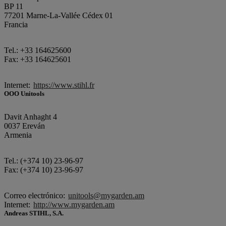
BP 11
77201 Marne-La-Vallée Cédex 01
Francia
Tel.: +33 164625600
Fax: +33 164625601
Internet:
https://www.stihl.fr
OOO Unitools
Davit Anhaght 4
0037 Ereván
Armenia
Tel.: (+374 10) 23-96-97
Fax: (+374 10) 23-96-97
Correo electrónico:
unitools@mygarden.am
Internet:
http://www.mygarden.am
Andreas STIHL, S.A.