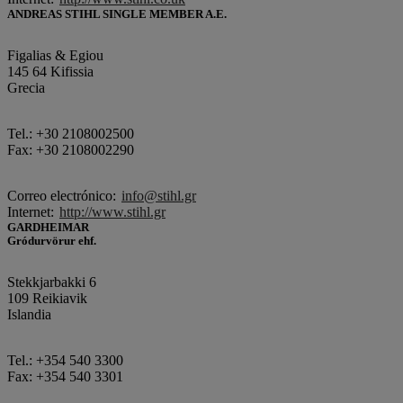
ANDREAS STIHL SINGLE MEMBER A.E.
Figalias & Egiou
145 64 Kifissia
Grecia
Tel.: +30 2108002500
Fax: +30 2108002290
Correo electrónico:
info@stihl.gr
Internet:
http://www.stihl.gr
GARDHEIMAR
Gródurvörur ehf.
Stekkjarbakki 6
109 Reikiavik
Islandia
Tel.: +354 540 3300
Fax: +354 540 3301