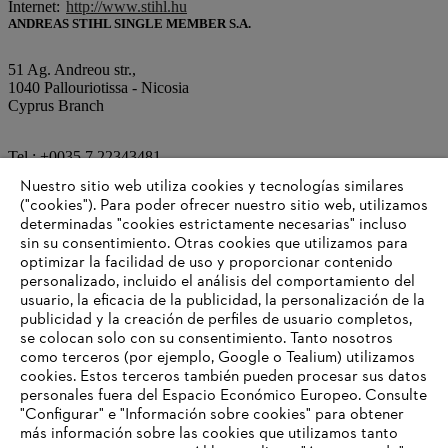
Internet:
http://www.stihl.hu
ANDREAS STIHL SINGLE MEMBER S.A.
51 Ag. Andreou str.,
1040 Pallouriotissa - Nicosia
Cyprus Branch
Tel.: +0035 7 22343481
Fax: +0035 7 22343487
Nuestro sitio web utiliza cookies y tecnologías similares
("cookies"). Para poder ofrecer nuestro sitio web, utilizamos
determinadas "cookies estrictamente necesarias" incluso
Correo electrónico:
info@stihl.com.cy
sin su consentimiento. Otras cookies que utilizamos para
Internet:
http://www.stihl.com.cy
optimizar la facilidad de uso y proporcionar contenido
personalizado, incluido el análisis del comportamiento del
usuario, la eficacia de la publicidad, la personalización de la
Información para proveedores
publicidad y la creación de perfiles de usuario completos,
Productos
se colocan solo con su consentimiento. Tanto nosotros
Contacto
como terceros (por ejemplo, Google o Tealium) utilizamos
Carrera profesional
cookies. Estos terceros también pueden procesar sus datos
Sistema de denuncia de irregularidades
personales fuera del Espacio Económico Europeo. Consulte
"Configurar" e "Información sobre cookies" para obtener
más información sobre las cookies que utilizamos tanto