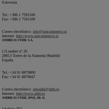
Eslovenia
Tel.: +386 1 7591100
Fax: +386 1 7591109
Correo electrónico:
info@unicommerce.si
Internet:
http://www.unicommerce.si
ANDREAS STIHL S.A.
C/Londres nº 20
28813 Torres de la Alameda (Madrid)
España
Tel.: +34 91 8879800
Fax: +34 91 8879847
Correo electrónico:
infostihl@stihl.es
Internet:
http://www.stihl.es
ANDREAS STIHL SPOL.SR. O.
Chrlicka 753