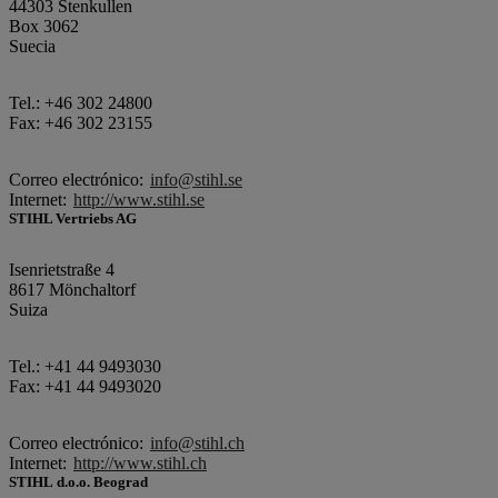
44303 Stenkullen
Box 3062
Suecia
Tel.: +46 302 24800
Fax: +46 302 23155
Correo electrónico:
info@stihl.se
Internet:
http://www.stihl.se
STIHL Vertriebs AG
Isenrietstraße 4
8617 Mönchaltorf
Suiza
Tel.: +41 44 9493030
Fax: +41 44 9493020
Correo electrónico:
info@stihl.ch
Internet:
http://www.stihl.ch
STIHL d.o.o. Beograd