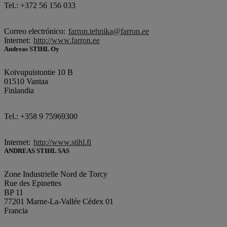
Tel.: +372 56 156 033
Correo electrónico:
farron.tehnika@farron.ee
Internet:
http://www.farron.ee
Andreas STIHL Oy
Koivupuistontie 10 B
01510 Vantaa
Finlandia
Tel.: +358 9 75969300
Internet:
http://www.stihl.fi
ANDREAS STIHL SAS
Zone Industrielle Nord de Torcy
Rue des Epinettes
BP 11
77201 Marne-La-Vallée Cédex 01
Francia