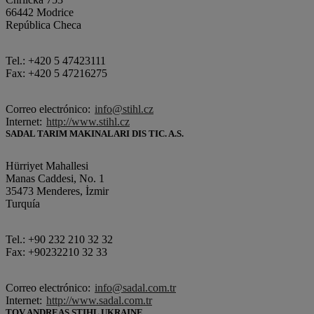
66442 Modrice
República Checa
Tel.: +420 5 47423111
Fax: +420 5 47216275
Correo electrónico:
info@stihl.cz
Internet:
http://www.stihl.cz
SADAL TARIM MAKINALARI DIS TIC. A.S.
Hürriyet Mahallesi
Manas Caddesi, No. 1
35473 Menderes, İzmir
Turquía
Tel.: +90 232 210 32 32
Fax: +90232210 32 33
Correo electrónico:
info@sadal.com.tr
Internet:
http://www.sadal.com.tr
TOV ANDREAS STIHL UKRAINE