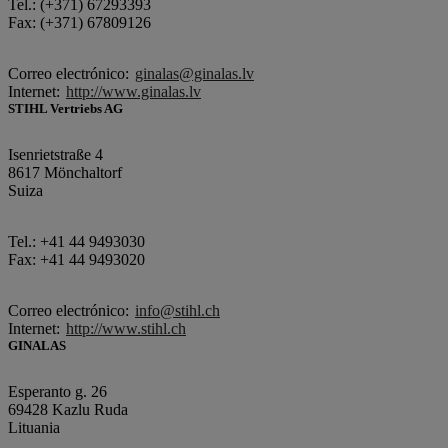
Tel.: (+371) 67293393
Fax: (+371) 67809126
Correo electrónico:
ginalas@ginalas.lv
Internet:
http://www.ginalas.lv
STIHL Vertriebs AG
Isenrietstraße 4
8617 Mönchaltorf
Suiza
Tel.: +41 44 9493030
Fax: +41 44 9493020
Correo electrónico:
info@stihl.ch
Internet:
http://www.stihl.ch
GINALAS
Esperanto g. 26
69428 Kazlu Ruda
Lituania