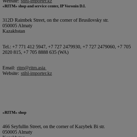
Website:
stihl-importer.kz
«RITM» shop and service center, IP Voronin D.I.
312D Raimbek Street, on the corner of Brusilovsky str.
050005 Almaty
Kazakhstan
Tel.: +7 771 412 5947, +7 727 2479930, +7 727 2479060, +7 705
2020 815, +7 705 8888 635 (WA)
Email:
ritm@ritm.asia
Website:
stihl-importer.kz
«RITM» shop
466 Seyfullin Street, on the corner of Kazybek Bi str.
050005 Almaty