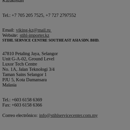
Kazakhstan
Tel.: +7 705 205 7525, +7 727 2797552
Email:
viking-kz@mail.ru
Website:
stihl-importer.kz
STIHL SERVICE CENTRE SOUTHEAST ASIA SDN. BHD.
47810 Petaling Jaya, Selangor
Unit G-A-02, Ground Level
Luxor Tech Centre
No. 1A, Jalan Teknologi 3/4
Taman Sains Selangor 1
PJU 5, Kota Damansara
Malasia
Tel.: +603 6158 6369
Fax: +603 6158 6366
Correo electrónico:
info@stihlservicecenter.com.my