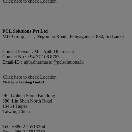
Click here to check Location
PCL Solutions Pvt Ltd
MJF Group , 111, Negombo Road , Peliyagoda 11830, Sri Lanka
Contact Person : Mr. Ajith Dharmasiri
Contact No : +94 77 108 8763
Email-ID :
ajith.dharmasiri@pclsolutions.lk
Click here to check Location
Melchers Trading GmbH
9Fl. Golden Stone Buildung
380, Lin Shen North Road
10454 Taipei
Taiwán, China
Tel.: +886 2 25513264
Fax: +886 2 25513260