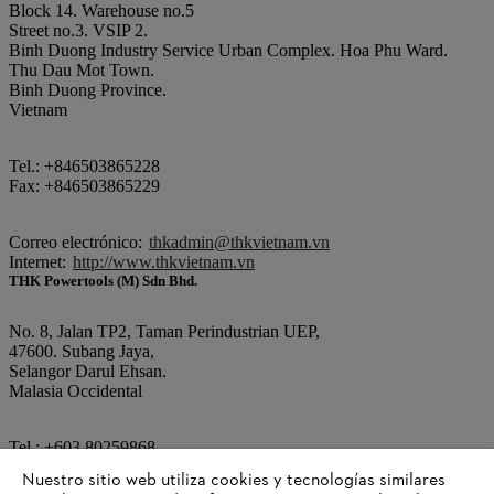
Block 14. Warehouse no.5
Street no.3. VSIP 2.
Binh Duong Industry Service Urban Complex. Hoa Phu Ward.
Thu Dau Mot Town.
Binh Duong Province.
Vietnam
Tel.: +846503865228
Fax: +846503865229
Correo electrónico:
thkadmin@thkvietnam.vn
Internet:
http://www.thkvietnam.vn
THK Powertools (M) Sdn Bhd.
No. 8, Jalan TP2, Taman Perindustrian UEP,
47600. Subang Jaya,
Selangor Darul Ehsan.
Malasia Occidental
Tel.: +603 80259868
Fax: +603 80259866
Nuestro sitio web utiliza cookies y tecnologías similares