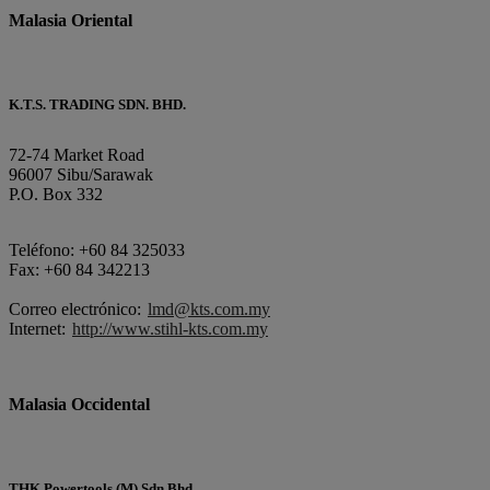
Malasia Oriental
K.T.S. TRADING SDN. BHD.
72-74 Market Road
96007 Sibu/Sarawak
P.O. Box 332
Teléfono: +60 84 325033
Fax: +60 84 342213
Correo electrónico:
lmd@kts.com.my
Internet:
http://www.stihl-kts.com.my
Malasia Occidental
THK Powertools (M) Sdn Bhd.