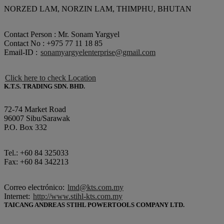
NORZED LAM, NORZIN LAM, THIMPHU, BHUTAN
Contact Person : Mr. Sonam Yargyel
Contact No : +975 77 11 18 85
Email-ID :
sonamyargyelenterprise@gmail.com
Click here to check Location
K.T.S. TRADING SDN. BHD.
72-74 Market Road
96007 Sibu/Sarawak
P.O. Box 332
Tel.: +60 84 325033
Fax: +60 84 342213
Correo electrónico:
lmd@kts.com.my
Internet:
http://www.stihl-kts.com.my
TAICANG ANDREAS STIHL POWERTOOLS COMPANY LTD.