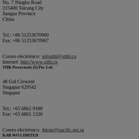
No. 7 Ningbo Road
215400 Taicang City
Jiangsu Province
China
Tel.: +86 51253670900
Fax: +86 51253670967
Correo electrónico:
infostihl@stihl.cn
Internet:
http://www.stihl.cn
THK Powertools (S) Pte. Ltd.
48 Gul Crescent
Singapur 629542
Singapur
Tel.: +65 6862 9188
Fax: +65 6861 1320
Correo electrónico:
thksin@pacific.net.sg
KAR WO LIMITED