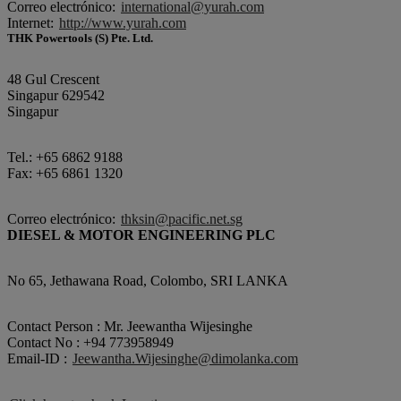
Correo electrónico:
international@yurah.com
Internet:
http://www.yurah.com
THK Powertools (S) Pte. Ltd.
48 Gul Crescent
Singapur 629542
Singapur
Tel.: +65 6862 9188
Fax: +65 6861 1320
Correo electrónico:
thksin@pacific.net.sg
DIESEL & MOTOR ENGINEERING PLC
No 65, Jethawana Road, Colombo, SRI LANKA
Contact Person : Mr. Jeewantha Wijesinghe
Contact No : +94 773958949
Email-ID :
Jeewantha.Wijesinghe@dimolanka.com