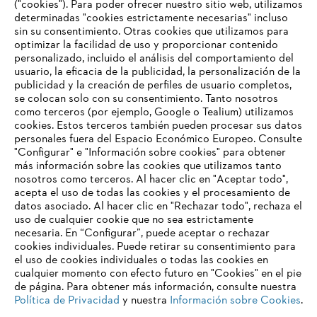
("cookies"). Para poder ofrecer nuestro sitio web, utilizamos
determinadas "cookies estrictamente necesarias" incluso
Correo electrónico:
stihl@thkpt.com
sin su consentimiento. Otras cookies que utilizamos para
Internet:
https://stihl-thk.com.my/
optimizar la facilidad de uso y proporcionar contenido
personalizado, incluido el análisis del comportamiento del
usuario, la eficacia de la publicidad, la personalización de la
Información para proveedores
publicidad y la creación de perfiles de usuario completos,
Productos
se colocan solo con su consentimiento. Tanto nosotros
Contacto
como terceros (por ejemplo, Google o Tealium) utilizamos
Carrera profesional
cookies. Estos terceros también pueden procesar sus datos
Sistema de denuncia de irregularidades
personales fuera del Espacio Económico Europeo. Consulte
"Configurar" e "Información sobre cookies" para obtener
más información sobre las cookies que utilizamos tanto
nosotros como terceros. Al hacer clic en "Aceptar todo",
acepta el uso de todas las cookies y el procesamiento de
datos asociado. Al hacer clic en "Rechazar todo", rechaza el
uso de cualquier cookie que no sea estrictamente
necesaria. En “Configurar”, puede aceptar o rechazar
cookies individuales. Puede retirar su consentimiento para
el uso de cookies individuales o todas las cookies en
cualquier momento con efecto futuro en "Cookies" en el pie
de página. Para obtener más información, consulte nuestra
Política de Privacidad
y nuestra
Información sobre Cookies
.