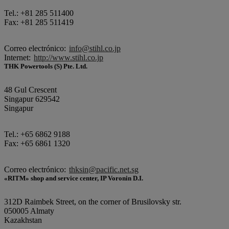
Tel.: +81 285 511400
Fax: +81 285 511419
Correo electrónico:
info@stihl.co.jp
Internet:
http://www.stihl.co.jp
THK Powertools (S) Pte. Ltd.
48 Gul Crescent
Singapur 629542
Singapur
Tel.: +65 6862 9188
Fax: +65 6861 1320
Correo electrónico:
thksin@pacific.net.sg
«RITM» shop and service center, IP Voronin D.I.
312D Raimbek Street, on the corner of Brusilovsky str.
050005 Almaty
Kazakhstan