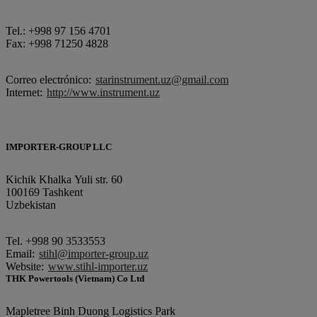
Tel.: +998 97 156 4701
Fax: +998 71250 4828
Correo electrónico:
starinstrument.uz@gmail.com
Internet:
http://www.instrument.uz
IMPORTER-GROUP LLC
Kichik Khalka Yuli str. 60
100169 Tashkent
Uzbekistan
Tel. +998 90 3533553
Еmail:
stihl@importer-group.uz
Website:
www.stihl-importer.uz
THK Powertools (Vietnam) Co Ltd
Mapletree Binh Duong Logistics Park