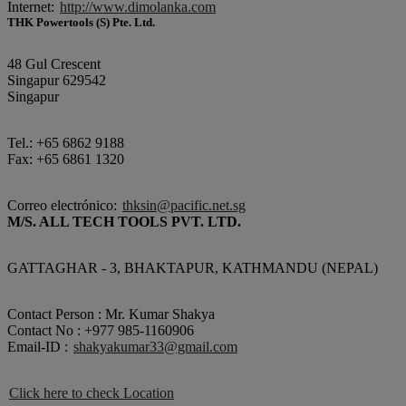
Internet:
http://www.dimolanka.com
THK Powertools (S) Pte. Ltd.
48 Gul Crescent
Singapur 629542
Singapur
Tel.: +65 6862 9188
Fax: +65 6861 1320
Correo electrónico:
thksin@pacific.net.sg
M/S. ALL TECH TOOLS PVT. LTD.
GATTAGHAR - 3, BHAKTAPUR, KATHMANDU (NEPAL)
Contact Person : Mr. Kumar Shakya
Contact No : +977 985-1160906
Email-ID :
shakyakumar33@gmail.com
Click here to check Location