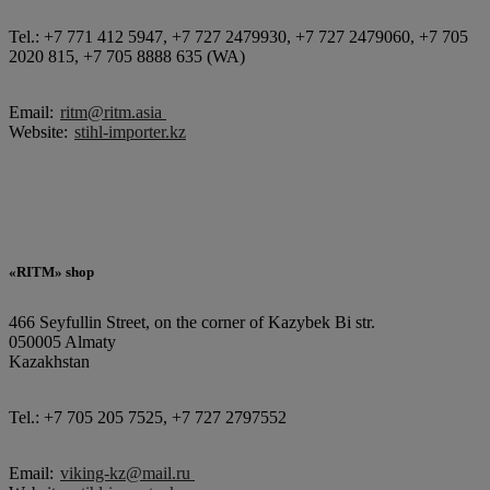
Tel.: +7 771 412 5947, +7 727 2479930, +7 727 2479060, +7 705
2020 815, +7 705 8888 635 (WA)
Email:
ritm@ritm.asia
Website:
stihl-importer.kz
«RITM» shop
466 Seyfullin Street, on the corner of Kazybek Bi str.
050005 Almaty
Kazakhstan
Tel.: +7 705 205 7525, +7 727 2797552
Email:
viking-kz@mail.ru