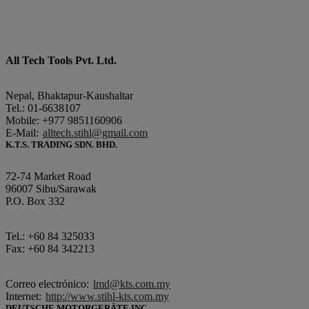
All Tech Tools Pvt. Ltd.
Nepal, Bhaktapur-Kaushaltar
Tel.: 01-6638107
Mobile: +977 9851160906
E-Mail:
alltech.stihl@gmail.com
K.T.S. TRADING SDN. BHD.
72-74 Market Road
96007 Sibu/Sarawak
P.O. Box 332
Tel.: +60 84 325033
Fax: +60 84 342213
Correo electrónico:
lmd@kts.com.my
Internet:
http://www.stihl-kts.com.my
DEUTSCHE MOTORGERÄTE INC.