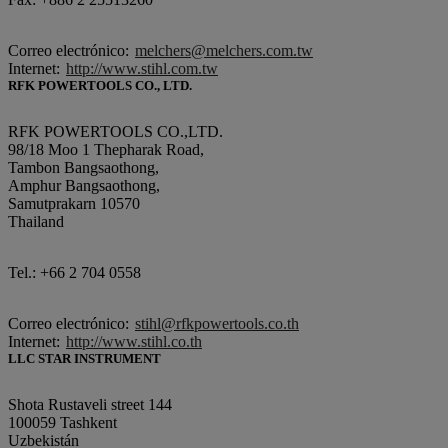
Correo electrónico:
melchers@melchers.com.tw
Internet:
http://www.stihl.com.tw
RFK POWERTOOLS CO., LTD.
RFK POWERTOOLS CO.,LTD.
98/18 Moo 1 Thepharak Road,
Tambon Bangsaothong,
Amphur Bangsaothong,
Samutprakarn 10570
Thailand
Tel.: +66 2 704 0558
Correo electrónico:
stihl@rfkpowertools.co.th
Internet:
http://www.stihl.co.th
LLC STAR INSTRUMENT
Shota Rustaveli street 144
100059 Tashkent
Uzbekistán