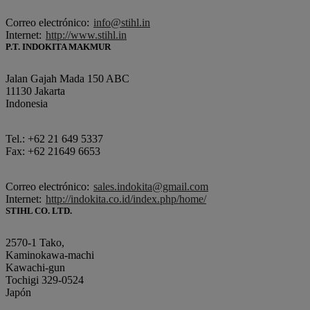
Correo electrónico:
info@stihl.in
Internet:
http://www.stihl.in
P.T. INDOKITA MAKMUR
Jalan Gajah Mada 150 ABC
11130 Jakarta
Indonesia
Tel.: +62 21 649 5337
Fax: +62 21649 6653
Correo electrónico:
sales.indokita@gmail.com
Internet:
http://indokita.co.id/index.php/home/
STIHL CO. LTD.
2570-1 Tako,
Kaminokawa-machi
Kawachi-gun
Tochigi 329-0524
Japón