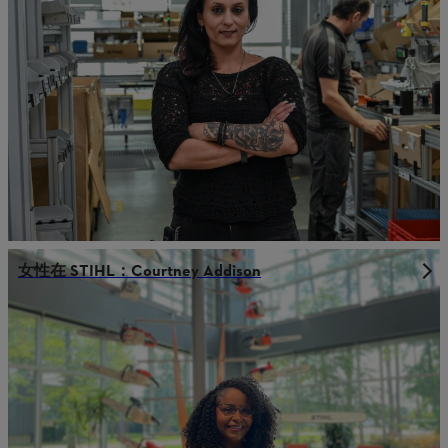
女性在 STIHL：Courtney Addison