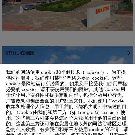
STIHL 在德国
我们的网站使用 cookie 和类似技术（"cookie"）。为了提
供网站服务，我们使用某些 "严格必要的 cookie"。这些
供应商信息
cookie 是网站运行所必需的。如果您不接受我们使用严格
产品
必要的 cookie，请不要使用我们的网站。其他 Cookie 用
联系方式
职业生涯
于优化用户友好性和提供定制内容，包括分析用户行为、
举报系统
广告效果和创建全面的用户配置文件。我们使用 Cookie
收集和处理个人信息，用于我们《隐私声明》中描述的目
的。 Cookie 由我们和第三方（如 Google 或 Tealium）使
用。这些第三方可能会将您的个人数据用于他们自己的目
的。这些第三方还可能在您居住地以外的司法管辖区处理
您的个人数据。有关我们和第三方使用 cookie 的详情，请