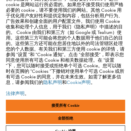
供应商信息
cookie 是网站运行所必需的。如果您不接受我们使用严格
产品
必要的 cookie，请不要使用我们的网站。其他 Cookie 用
联系方式
职业生涯
于优化用户友好性和提供定制内容，包括分析用户行为、
举报系统
广告效果和创建全面的用户配置文件。我们使用 Cookie
收集和处理个人信息，用于我们《隐私声明》中描述的目
的。 Cookie 由我们和第三方（如 Google 或 Tealium）使
用。这些第三方可能会将您的个人数据用于他们自己的目
的。这些第三方还可能在您居住地以外的司法管辖区处理
您的个人数据。有关我们和第三方使用 cookie 的详情，请
参阅 "设置 "和 "Cookie 通知"。点击 "全部接受"，即表示您
同意使用所有可选 Cookie 和相关数据处理。在 "设置
"下，您可以随时接受或拒绝单个可选 Cookie。您可以随
时在页脚的 "Cookies "下撤销对使用单个可选 Cookie 或所
有可选 Cookie 的同意，并在未来生效。如需了解更多信
息，请参阅我们的
隐私声明
和
Cookie声明
。
法律声明
。
接受所有 Cookie
版本说明
隐私政策
Cookie 信息
一般商业条款和条件
ANDREAS STIHL AG & Co. KG ©2023
全部拒绝