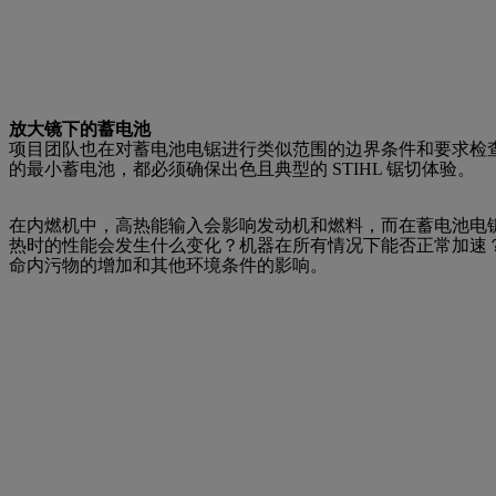
放大镜下的蓄电池
项目团队也在对蓄电池电锯进行类似范围的边界条件和要求检
的最小蓄电池，都必须确保出色且典型的 STIHL 锯切体验。
在内燃机中，高热能输入会影响发动机和燃料，而在蓄电池电
热时的性能会发生什么变化？机器在所有情况下能否正常加速
命内污物的增加和其他环境条件的影响。