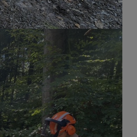
，同时使项目具有高透明度。
D2/CUT-kc) 如此说。