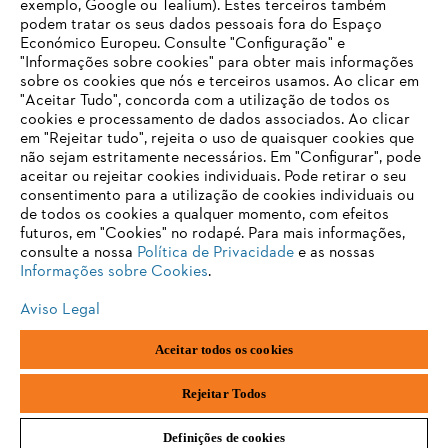
exemplo, Google ou Tealium). Estes terceiros também
Contato
podem tratar os seus dados pessoais fora do Espaço
Carreira
Económico Europeu. Consulte "Configuração" e
Sistema de denúncia
"Informações sobre cookies" para obter mais informações
sobre os cookies que nós e terceiros usamos. Ao clicar em
"Aceitar Tudo", concorda com a utilização de todos os
cookies e processamento de dados associados. Ao clicar
em "Rejeitar tudo", rejeita o uso de quaisquer cookies que
não sejam estritamente necessários. Em "Configurar", pode
aceitar ou rejeitar cookies individuais. Pode retirar o seu
consentimento para a utilização de cookies individuais ou
de todos os cookies a qualquer momento, com efeitos
futuros, em "Cookies" no rodapé. Para mais informações,
consulte a nossa
Política de Privacidade
e as nossas
Informações sobre Cookies
.
Aviso Legal
Impressão
Política de privacidade
Informações sobre cookies
Aceitar todos os cookies
Termos e condições gerais
ANDREAS STIHL AG & Co. KG ©2023
Rejeitar Todos
Definições de cookies