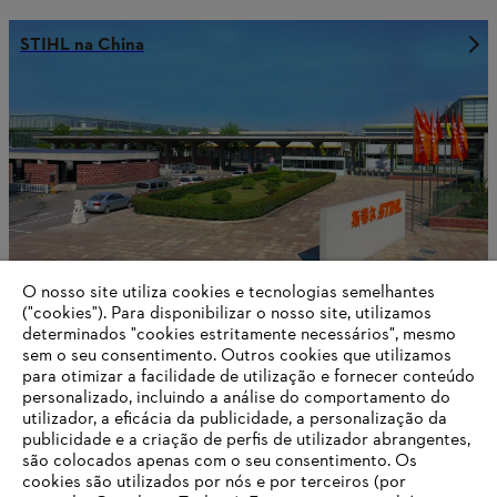
STIHL na China
O nosso site utiliza cookies e tecnologias semelhantes
("cookies"). Para disponibilizar o nosso site, utilizamos
determinados "cookies estritamente necessários", mesmo
sem o seu consentimento. Outros cookies que utilizamos
STIHL nas Filipinas
para otimizar a facilidade de utilização e fornecer conteúdo
personalizado, incluindo a análise do comportamento do
utilizador, a eficácia da publicidade, a personalização da
publicidade e a criação de perfis de utilizador abrangentes,
são colocados apenas com o seu consentimento. Os
Informações para fornecedores
cookies são utilizados por nós e por terceiros (por
Produtos