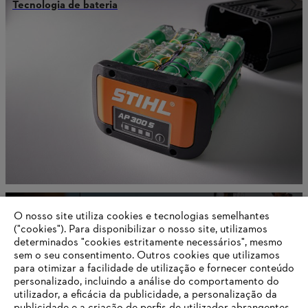
Tecnologia de bateria
Ajudantes Inteligentes
O nosso site utiliza cookies e tecnologias semelhantes
("cookies"). Para disponibilizar o nosso site, utilizamos
determinados "cookies estritamente necessários", mesmo
sem o seu consentimento. Outros cookies que utilizamos
para otimizar a facilidade de utilização e fornecer conteúdo
Informações para fornecedores
personalizado, incluindo a análise do comportamento do
Produtos
Contato
utilizador, a eficácia da publicidade, a personalização da
Carreira