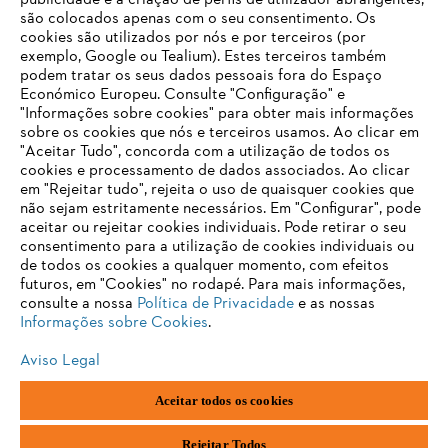
publicidade e a criação de perfis de utilizador abrangentes,
Sistema de denúncia
são colocados apenas com o seu consentimento. Os
cookies são utilizados por nós e por terceiros (por
exemplo, Google ou Tealium). Estes terceiros também
podem tratar os seus dados pessoais fora do Espaço
Económico Europeu. Consulte "Configuração" e
"Informações sobre cookies" para obter mais informações
sobre os cookies que nós e terceiros usamos. Ao clicar em
"Aceitar Tudo", concorda com a utilização de todos os
cookies e processamento de dados associados. Ao clicar
em "Rejeitar tudo", rejeita o uso de quaisquer cookies que
não sejam estritamente necessários. Em "Configurar", pode
aceitar ou rejeitar cookies individuais. Pode retirar o seu
consentimento para a utilização de cookies individuais ou
de todos os cookies a qualquer momento, com efeitos
futuros, em "Cookies" no rodapé. Para mais informações,
consulte a nossa
Política de Privacidade
e as nossas
Impressão
Política de privacidade
Informações sobre cookies
Informações sobre Cookies
.
Termos e condições gerais
Aviso Legal
ANDREAS STIHL AG & Co. KG ©2023
Aceitar todos os cookies
Rejeitar Todos