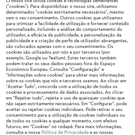
O nosso site utiliza cookies e tecnologias semelhantes
("cookies"). Para disponibilizar o nosso site, utilizamos
determinados "cookies estritamente necessários", mesmo
sem o seu consentimento. Outros cookies que utilizamos
STIHL nas Filipinas
para otimizar a facilidade de utilização e fornecer conteúdo
personalizado, incluindo a análise do comportamento do
utilizador, a eficácia da publicidade, a personalização da
publicidade e a criação de perfis de utilizador abrangentes,
são colocados apenas com o seu consentimento. Os
Informações para fornecedores
cookies são utilizados por nós e por terceiros (por
Produtos
exemplo, Google ou Tealium). Estes terceiros também
Contato
podem tratar os seus dados pessoais fora do Espaço
Carreira
Económico Europeu. Consulte "Configuração" e
Sistema de denúncia
"Informações sobre cookies" para obter mais informações
sobre os cookies que nós e terceiros usamos. Ao clicar em
"Aceitar Tudo", concorda com a utilização de todos os
cookies e processamento de dados associados. Ao clicar
em "Rejeitar tudo", rejeita o uso de quaisquer cookies que
não sejam estritamente necessários. Em "Configurar", pode
aceitar ou rejeitar cookies individuais. Pode retirar o seu
consentimento para a utilização de cookies individuais ou
de todos os cookies a qualquer momento, com efeitos
futuros, em "Cookies" no rodapé. Para mais informações,
consulte a nossa
Política de Privacidade
e as nossas