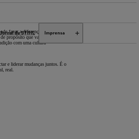
ode fazer a diferença. O que
Jornal da STIHL
Imprensa
de propósito que vai além dos
radição com uma cultura
tar e liderar mudanças juntos. É o
l, real.