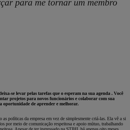
orçar para me tornar um membro
eixa-se levar pelas tarefas que o esperam na sua agenda . Você
ntar projetos para novos funcionários e colaborar com sua
uma oportunidade de aprender e melhorar.
 as políticas da empresa em vez de simplesmente criá-las. Ela vê a si
os por meio de comunicação respeitosa e apoio mútuo, trabalhando
espeitosa. Apesar de ter ingressado na STIHL há apenas oito meses,