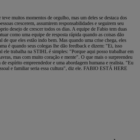
teve muitos momentos de orgulho, mas um deles se destaca dos
 pessoas crescerem, assumirem responsabilidades e seguirem seu
rio desejo de crescer todos os dias. A equipe de Fabio tem duas
e atuar como uma equipe de resposta rápida quando as coisas dão
al de que eles estão indo bem. Mas quando uma crise chega, eles
ama é quando seus colegas lhe dão feedback e dizem: "Ei, isso
ual ele trabalha na STIHL é simples: "Porque aqui posso trabalhar em
alavras, mas com muito coração e mente". O que mais o surpreendeu
tura de espírito empreendedor e uma abordagem humana e realista. "Eu
ssoal e familiar seria essa cultura", diz ele. FABIO ESTÁ HERE