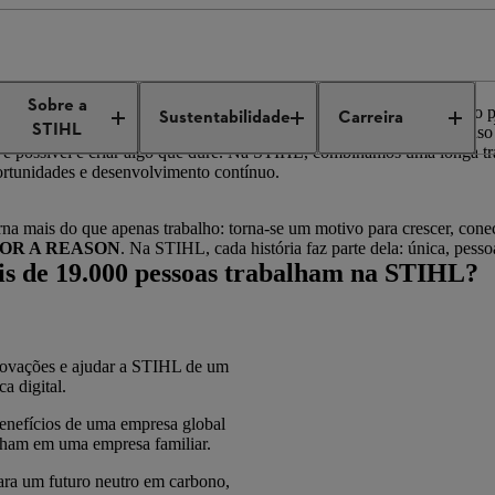
e benefícios
Sobre a
nossa história tem sido a de pessoas que acreditam que seu trabalho p
Sustentabilidade
Carreira
STIHL
omunidade global, conectada por valores compartilhados e um senso 
e é possível e criar algo que dure. Na STIHL, combinamos uma longa t
portunidades e desenvolvimento contínuo.
a mais do que apenas trabalho: torna-se um motivo para crescer, conec
OR A REASON
. Na STIHL, cada história faz parte dela: única, pessoa
de 19.000 pessoas trabalham na STIHL?
novações e ajudar a STIHL de um
a digital.
enefícios de uma empresa global
alham em uma empresa familiar.
ara um futuro neutro em carbono,