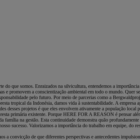
e do que somos. Enraizados na silvicultura, entendemos a importância 
emas e promovem a conscientização ambiental em todo o mundo. Quer se 
sponsabilidade pelo futuro. Por meio de parcerias como a Bergwaldproje
resta tropical da Indonésia, damos vida à sustentabilidade. A empresa ap
es desses projetos é que eles envolvem ativamente a população local pa
 floresta primária existente. Porque HERE FOR A REASON é pensar além
o da família na gestão. Esta continuidade demonstra quão profundamen
nosso sucesso. Valorizamos a importância do trabalho em equipe, do res
os a convicção de que diferentes perspectivas e antecedentes impulsio