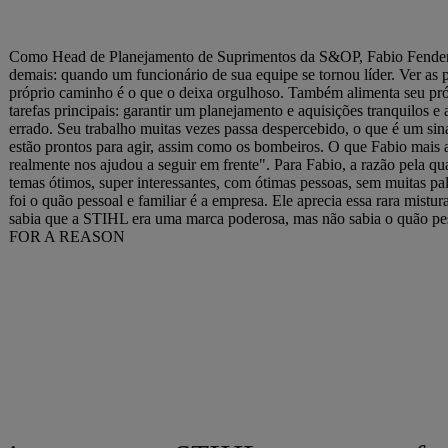
Como Head de Planejamento de Suprimentos da S&OP, Fabio Fender 
demais: quando um funcionário de sua equipe se tornou líder. Ver as
próprio caminho é o que o deixa orgulhoso. Também alimenta seu próp
tarefas principais: garantir um planejamento e aquisições tranquilos 
errado. Seu trabalho muitas vezes passa despercebido, o que é um sin
estão prontos para agir, assim como os bombeiros. O que Fabio mais 
realmente nos ajudou a seguir em frente". Para Fabio, a razão pela q
temas ótimos, super interessantes, com ótimas pessoas, sem muitas p
foi o quão pessoal e familiar é a empresa. Ele aprecia essa rara mis
sabia que a STIHL era uma marca poderosa, mas não sabia o quão pe
FOR A REASON