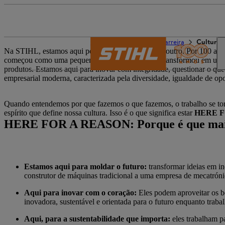
O mundo da STIHL
Carreira
Cultura 
Na STIHL, estamos aqui por uma razão e um pelo outro. Por 100 anos, 
começou como uma pequena empresa familiar se transformou em uma c
produtos. Estamos aqui para inovar com integridade, questionar o qu
empresarial moderna, caracterizada pela diversidade, igualdade de o
Quando entendemos por que fazemos o que fazemos, o trabalho se torn
espírito que define nossa cultura. Isso é o que significa estar
HERE F
HERE FOR A REASON: Porque é que mais 
Estamos aqui para moldar o futuro:
transformar ideias em i
construtor de máquinas tradicional a uma empresa de mecatrónic
Aqui para inovar com o coração:
Eles podem aproveitar os b
inovadora, sustentável e orientada para o futuro enquanto trab
Aqui, para a sustentabilidade que importa:
eles trabalham p