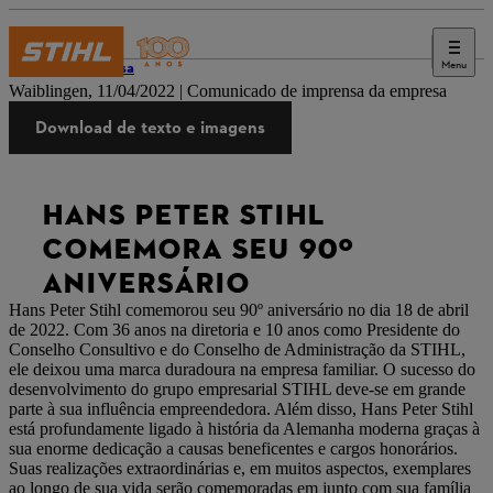
Menu
Imprensa
Waiblingen, 11/04/2022 | Comunicado de imprensa da empresa
Download de texto e imagens
HANS PETER STIHL
COMEMORA SEU 90º
ANIVERSÁRIO
Hans Peter Stihl comemorou seu 90º aniversário no dia 18 de abril
de 2022. Com 36 anos na diretoria e 10 anos como Presidente do
Conselho Consultivo e do Conselho de Administração da STIHL,
ele deixou uma marca duradoura na empresa familiar. O sucesso do
desenvolvimento do grupo empresarial STIHL deve-se em grande
parte à sua influência empreendedora. Além disso, Hans Peter Stihl
está profundamente ligado à história da Alemanha moderna graças à
sua enorme dedicação a causas beneficentes e cargos honorários.
Suas realizações extraordinárias e, em muitos aspectos, exemplares
ao longo de sua vida serão comemoradas em junto com sua família