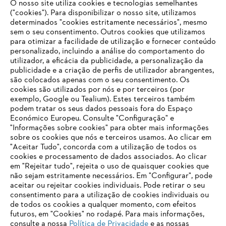
O nosso site utiliza cookies e tecnologias semelhantes
("cookies"). Para disponibilizar o nosso site, utilizamos
determinados "cookies estritamente necessários", mesmo
sem o seu consentimento. Outros cookies que utilizamos
STIHL na Alemanha
para otimizar a facilidade de utilização e fornecer conteúdo
personalizado, incluindo a análise do comportamento do
utilizador, a eficácia da publicidade, a personalização da
publicidade e a criação de perfis de utilizador abrangentes,
são colocados apenas com o seu consentimento. Os
Informações para fornecedores
cookies são utilizados por nós e por terceiros (por
Produtos
exemplo, Google ou Tealium). Estes terceiros também
Contato
podem tratar os seus dados pessoais fora do Espaço
Carreira
Económico Europeu. Consulte "Configuração" e
Sistema de denúncia
"Informações sobre cookies" para obter mais informações
sobre os cookies que nós e terceiros usamos. Ao clicar em
"Aceitar Tudo", concorda com a utilização de todos os
cookies e processamento de dados associados. Ao clicar
em "Rejeitar tudo", rejeita o uso de quaisquer cookies que
não sejam estritamente necessários. Em "Configurar", pode
aceitar ou rejeitar cookies individuais. Pode retirar o seu
consentimento para a utilização de cookies individuais ou
de todos os cookies a qualquer momento, com efeitos
futuros, em "Cookies" no rodapé. Para mais informações,
consulte a nossa
Política de Privacidade
e as nossas