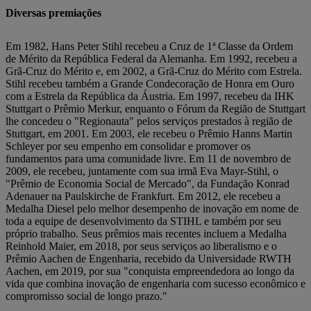
Diversas premiações
Em 1982, Hans Peter Stihl recebeu a Cruz de 1ª Classe da Ordem
de Mérito da República Federal da Alemanha. Em 1992, recebeu a
Grã-Cruz do Mérito e, em 2002, a Grã-Cruz do Mérito com Estrela.
Stihl recebeu também a Grande Condecoração de Honra em Ouro
com a Estrela da República da Áustria. Em 1997, recebeu da IHK
Stuttgart o Prêmio Merkur, enquanto o Fórum da Região de Stuttgart
lhe concedeu o "Regionauta" pelos serviços prestados à região de
Stuttgart, em 2001. Em 2003, ele recebeu o Prêmio Hanns Martin
Schleyer por seu empenho em consolidar e promover os
fundamentos para uma comunidade livre. Em 11 de novembro de
2009, ele recebeu, juntamente com sua irmã Eva Mayr-Stihl, o
"Prêmio de Economia Social de Mercado", da Fundação Konrad
Adenauer na Paulskirche de Frankfurt. Em 2012, ele recebeu a
Medalha Diesel pelo melhor desempenho de inovação em nome de
toda a equipe de desenvolvimento da STIHL e também por seu
próprio trabalho. Seus prêmios mais recentes incluem a Medalha
Reinhold Maier, em 2018, por seus serviços ao liberalismo e o
Prêmio Aachen de Engenharia, recebido da Universidade RWTH
Aachen, em 2019, por sua "conquista empreendedora ao longo da
vida que combina inovação de engenharia com sucesso econômico e
compromisso social de longo prazo."