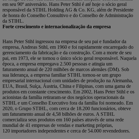
em seu 90º aniversário. Hans Peter Stihl é até hoje o sócio geral
responsável da STIHL Holding AG & Co. KG, além de Presidente
de honra do Conselho Consultivo e do Conselho de Administração
da STIHL.
Forte crescimento e internacionalização da empresa
Hans Peter Stihl ingressou na empresa de seu pai e fundador da
empresa, Andreas Stihl, em 1960 e foi rapidamente encarregado do
gerenciamento da fabricação e da construção. Com a morte de seu
pai, em 1973, ele se tornou o único sócio geral responsável. Naquela
época, a empresa empregava 2.500 pessoas e atingia um
faturamento anual de 220 milhões de marcos alemães (DM). Sob
sua liderança, a empresa familiar STIHL tornou-se um grupo
empresarial internacional com unidades de produção na Alemanha,
EUA, Brasil, Suíça, Áustria, China e Filipinas, com uma gama de
produtos em constante crescimento. Em 2002, Hans Peter Stihl e os
acionistas da família retiraram-se dos negócios operacionais da
STIHL e um Conselho Executivo fora da família foi nomeado. Em
2020, o Grupo STIHL, com cerca de 18.200 funcionários, obteve
um faturamento anual de 4,58 bilhões de euros. A STIHL
comercializa seus produtos em 160 países através de uma rede
mundial de 41 empresas de vendas e marketing próprias,
120 importadores independentes e cerca de 54.000 revendedores.