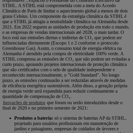
responsável", explicou o Presidente do Conselho Executivo da
STIHL. A STIHL está comprometida com a meta do Acordo
Climático de Paris de limitar o aquecimento global a menos de dois
graus Celsius. Um componente da estratégia climática da STIHL é
que a STIHL já atingiu a neutralidade climática na Alemanha desde
2021. Em 2022 seguem as unidades de produção em todo o mundo,
e as empresas de vendas internacionais até 2028, o mais tardar. O
foco está nas emissões diretas e indiretas de CO₂ que podem ser
influenciadas diretamente (Escopo 1 e 2 conforme o protocolo
Greenhouse Gas). Assim, o consumo total de energia elétrica na
Alemanha é atendido pela compra de eletricidade 100% verde. A
STIHL compensa as emissões de CO₂ que não podem ser evitadas a
curto prazo, apoiando projetos internacionais de proteção climática
que são certificados com o selo de qualidade independente e
reconhecido internacionalmente, o "Gold Standard". No longo
prazo, as emissões continuarão a ser reduzidas através de medidas
de eficiência energética sustentáveis. Além disso, a geração própria
de energia verde será expandida para reduzir continuamente a
quantidade de compensação de CO₂.
Inovações de produtos
que foram ou serão introduzidos desde o
final de 2020 e no primeiro semestre de 2021:
Produtos a bateria:
só o sistema de baterias AP da STIHL,
projetado para usuários profissionais em manutenção de
jardins e paisagismo, empresas de cuidados de árvores e