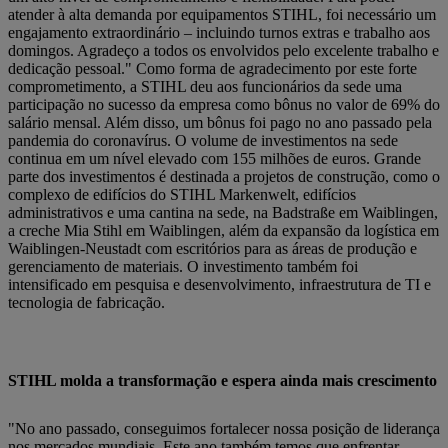
atender à alta demanda por equipamentos STIHL, foi necessário um
engajamento extraordinário – incluindo turnos extras e trabalho aos
domingos. Agradeço a todos os envolvidos pelo excelente trabalho e
dedicação pessoal." Como forma de agradecimento por este forte
comprometimento, a STIHL deu aos funcionários da sede uma
participação no sucesso da empresa como bônus no valor de 69% do
salário mensal. Além disso, um bônus foi pago no ano passado pela
pandemia do coronavírus. O volume de investimentos na sede
continua em um nível elevado com 155 milhões de euros. Grande
parte dos investimentos é destinada a projetos de construção, como o
complexo de edifícios do STIHL Markenwelt, edifícios
administrativos e uma cantina na sede, na Badstraße em Waiblingen,
a creche Mia Stihl em Waiblingen, além da expansão da logística em
Waiblingen-Neustadt com escritórios para as áreas de produção e
gerenciamento de materiais. O investimento também foi
intensificado em pesquisa e desenvolvimento, infraestrutura de TI e
tecnologia de fabricação.
STIHL molda a transformação e espera ainda mais crescimento
"No ano passado, conseguimos fortalecer nossa posição de liderança
nos mercados mundiais. Este ano também temos que enfrentar