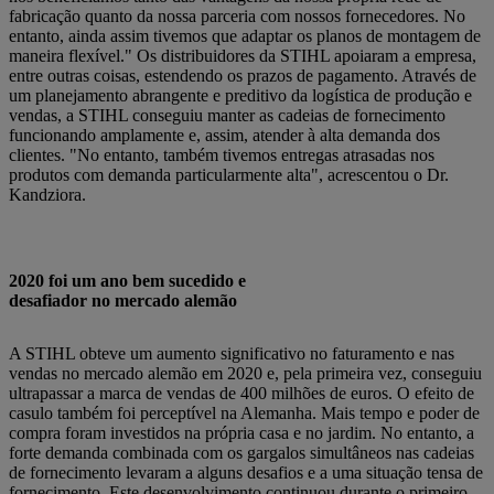
fabricação quanto da nossa parceria com nossos fornecedores. No
entanto, ainda assim tivemos que adaptar os planos de montagem de
maneira flexível." Os distribuidores da STIHL apoiaram a empresa,
entre outras coisas, estendendo os prazos de pagamento. Através de
um planejamento abrangente e preditivo da logística de produção e
vendas, a STIHL conseguiu manter as cadeias de fornecimento
funcionando amplamente e, assim, atender à alta demanda dos
clientes. "No entanto, também tivemos entregas atrasadas nos
produtos com demanda particularmente alta", acrescentou o Dr.
Kandziora.
2020 foi um ano bem sucedido e
desafiador no mercado alemão
A STIHL obteve um aumento significativo no faturamento e nas
vendas no mercado alemão em 2020 e, pela primeira vez, conseguiu
ultrapassar a marca de vendas de 400 milhões de euros. O efeito de
casulo também foi perceptível na Alemanha. Mais tempo e poder de
compra foram investidos na própria casa e no jardim. No entanto, a
forte demanda combinada com os gargalos simultâneos nas cadeias
de fornecimento levaram a alguns desafios e a uma situação tensa de
fornecimento. Este desenvolvimento continuou durante o primeiro