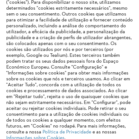
("cookies"). Para disponibilizar o nosso site, utilizamos
determinados "cookies estritamente necessários", mesmo
sem o seu consentimento. Outros cookies que utilizamos
STIHL como empresa
para otimizar a facilidade de utilização e fornecer conteúdo
personalizado, incluindo a análise do comportamento do
utilizador, a eficácia da publicidade, a personalização da
publicidade e a criação de perfis de utilizador abrangentes,
são colocados apenas com o seu consentimento. Os
Informações para fornecedores
cookies são utilizados por nós e por terceiros (por
Produtos
exemplo, Google ou Tealium). Estes terceiros também
Contato
podem tratar os seus dados pessoais fora do Espaço
Carreira
Económico Europeu. Consulte "Configuração" e
Sistema de denúncia
"Informações sobre cookies" para obter mais informações
sobre os cookies que nós e terceiros usamos. Ao clicar em
"Aceitar Tudo", concorda com a utilização de todos os
cookies e processamento de dados associados. Ao clicar
em "Rejeitar tudo", rejeita o uso de quaisquer cookies que
não sejam estritamente necessários. Em "Configurar", pode
aceitar ou rejeitar cookies individuais. Pode retirar o seu
consentimento para a utilização de cookies individuais ou
de todos os cookies a qualquer momento, com efeitos
futuros, em "Cookies" no rodapé. Para mais informações,
consulte a nossa
Política de Privacidade
e as nossas
Informações sobre Cookies
.