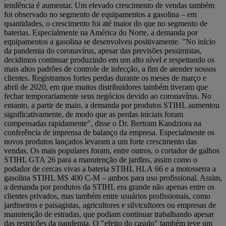
tendência é aumentar. Um elevado crescimento de vendas também
foi observado no segmento de equipamentos a gasolina – em
quantidades, o crescimento foi até maior do que no segmento de
baterias. Especialmente na América do Norte, a demanda por
equipamentos a gasolina se desenvolveu positivamente. "No início
da pandemia do coronavírus, apesar das previsões pessimistas,
decidimos continuar produzindo em um alto nível e respeitando os
mais altos padrões de controle de infecção, a fim de atender nossos
clientes. Registramos fortes perdas durante os meses de março e
abril de 2020, em que muitos distribuidores também tiveram que
fechar temporariamente seus negócios devido ao coronavírus. No
entanto, a partir de maio, a demanda por produtos STIHL aumentou
significativamente, de modo que as perdas iniciais foram
compensadas rapidamente", disse o Dr. Bertram Kandziora na
conferência de imprensa de balanço da empresa. Especialmente os
novos produtos lançados levaram a um forte crescimento das
vendas. Os mais populares foram, entre outros, o cortador de galhos
STIHL GTA 26 para a manutenção de jardins, assim como o
podador de cercas vivas a bateria STIHL HLA 66 e a motosserra a
gasolina STIHL MS 400 C-M – ambos para uso profissional. Assim,
a demanda por produtos da STIHL era grande não apenas entre os
clientes privados, mas também entre usuários profissionais, como
jardineiros e paisagistas, agricultores e silvicultores ou empresas de
manutenção de estradas, que podiam continuar trabalhando apesar
das restrições da pandemia. O "efeito do casulo" também teve um