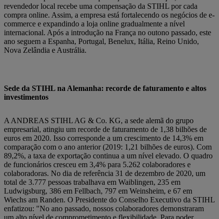
revendedor local recebe uma compensação da STIHL por cada
compra online. Assim, a empresa está fortalecendo os negócios de e-
commerce e expandindo a loja online gradualmente a nível
internacional. Após a introdução na França no outono passado, este
ano seguem a Espanha, Portugal, Benelux, Itália, Reino Unido,
Nova Zelândia e Austrália.
Sede da STIHL na Alemanha: recorde de faturamento e altos
investimentos
A ANDREAS STIHL AG & Co. KG, a sede alemã do grupo
empresarial, atingiu um recorde de faturamento de 1,38 bilhões de
euros em 2020. Isso corresponde a um crescimento de 14,3% em
comparação com o ano anterior (2019: 1,21 bilhões de euros). Com
89,2%, a taxa de exportação continua a um nível elevado. O quadro
de funcionários cresceu em 3,4% para 5.262 colaboradores e
colaboradoras. No dia de referência 31 de dezembro de 2020, um
total de 3.777 pessoas trabalhava em Waiblingen, 235 em
Ludwigsburg, 386 em Fellbach, 797 em Weinsheim, e 67 em
Wiechs am Randen. O Presidente do Conselho Executivo da STIHL
enfatizou: "No ano passado, nossos colaboradores demonstraram
um alto nível de comprometimento e flexibilidade. Para poder