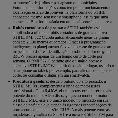
manutenção de jardins e paisagismo ou municípios.
Futuramente, informações como tempo de funcionamento e
localização estarão disponíveis na plataforma do STIHL
connected mesmo sem usar o smartphone, assim que uma
connected Box for instalada em um local central na empresa.
Robôs cortadores de grama:
a STIHL também está
ampliando a oferta de robôs cortadores de grama: o novo
STIHL RMI 522 C corta automaticamente áreas de grama
com até 2.100 metros quadrados. Graças à programação
inteligente, ao planejamento flexível do corte de grama e ao
mapeamento da área de utilização, o robô cortador de grama
iMOW precisa apenas de um tempo curto de corte por
semana. O RMI 522 C permite que o usuário acesse o
aplicativo STIHL iMOW a partir de qualquer lugar, usando o
smartphone ou tablet, por exemplo, para alterar os tempos de
corte, ou consultar o status em um smartwatch.
Produtos a gasolina:
desde o outono do ano passado, a
STIHL MS 881 complementa a linha de motosserras
profissionais. Com 6,4 kW, ela é a motosserra de série mais
potente do mundo. Além disso, graças ao moderno motor
STIHL 2-MIX, este é o único modelo no mercado em sua
classe de potência que atende às rigorosas especificações da
norma europeia de emissões EU 5. A mais potente entre as
roçadeiras a gasolina da STIHL é a nova FS 561 C-EM para