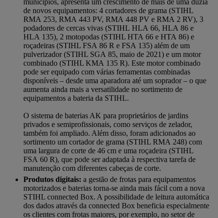
municípios, apresenta um crescimento de mais de uma dúzia
de novos equipamentos: 4 cortadores de grama (STIHL
RMA 253, RMA 443 PV, RMA 448 PV e RMA 2 RV), 3
podadores de cercas vivas (STIHL HLA 66, HLA 86 e
HLA 135), 2 motopodas (STIHL HTA 66 e HTA 86) e
roçadeiras (STIHL FSA 86 R e FSA 135) além de um
pulverizador (STIHL SGA 85, maio de 2021) e um motor
combinado (STIHL KMA 135 R). Este motor combinado
pode ser equipado com várias ferramentas combinadas
disponíveis – desde uma aparadora até um soprador – o que
aumenta ainda mais a versatilidade no sortimento de
equipamentos a bateria da STIHL.
O sistema de baterias AK para proprietários de jardins
privados e semiprofissionais, como serviços de zelador,
também foi ampliado. Além disso, foram adicionados ao
sortimento um cortador de grama (STIHL RMA 248) com
uma largura de corte de 46 cm e uma roçadeira (STIHL
FSA 60 R), que pode ser adaptada à respectiva tarefa de
manutenção com diferentes cabeças de corte.
Produtos digitais:
a gestão de frotas para equipamentos
motorizados e baterias torna-se ainda mais fácil com a nova
STIHL connected Box. A possibilidade de leitura automática
dos dados através da connected Box beneficia especialmente
os clientes com frotas maiores, por exemplo, no setor de