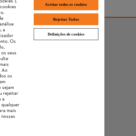
ookies").
Aceitar todos os cookies
"cookies
o.
de
Rejeitar Todos
análise
, a
Definições de cookies
lizador
ento. Os
lo,
 os seus
ulte
 mais
. Ao
dos os
 em
o sejam
 rejeitar
a a
a qualquer
ara mais
 nossas
es sobre cookies
Termos e condições gerais