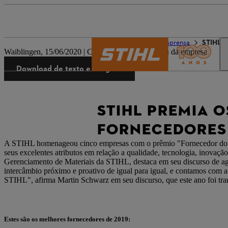
O mundo da STIHL
Imprensa
STIHL p
Waiblingen, 15/06/2020 | Comunicado de imprensa da empresa
Download de texto e imagens
STIHL PREMIA 
FORNECEDORES
A STIHL homenageou cinco empresas com o prêmio "Fornecedor do an
seus excelentes atributos em relação a qualidade, tecnologia, inovaç
Gerenciamento de Materiais da STIHL, destaca em seu discurso de agr
intercâmbio próximo e proativo de igual para igual, e contamos com 
STIHL", afirma Martin Schwarz em seu discurso, que este ano foi t
Estes são os melhores fornecedores de 2019: