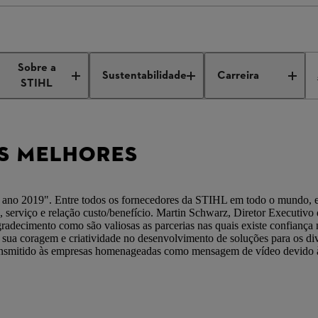
remia os melhores fornecedores
Sobre a
Sustentabilidade
Carreira
STIHL
OS MELHORES
o 2019". Entre todos os fornecedores da STIHL em todo o mundo, el
ão, serviço e relação custo/benefício. Martin Schwarz, Diretor Executi
adecimento como são valiosas as parcerias nas quais existe confiança
a sua coragem e criatividade no desenvolvimento de soluções para os d
ransmitido às empresas homenageadas como mensagem de vídeo devido 