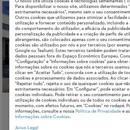
O nosso site utiliza cookies e tecnologias semelhantes ("c
Para disponibilizar o nosso site, utilizamos determinados 
Informações para fornecedores
estritamente necessários", mesmo sem o seu consentiment
Outros cookies que utilizamos para otimizar a facilidade 
utilização e fornecer conteúdo personalizado, incluindo a 
do comportamento do utilizador, a eficácia da publicidade
Informações para fornecedores
personalização da publicidade e a criação de perfis de uti
Produtos
abrangentes, são colocados apenas com o seu consentim
Contato
cookies são utilizados por nós e por terceiros (por exemp
Carreira
Google ou Tealium). Estes terceiros também podem tratar
Sistema de denúncia
dados pessoais fora do Espaço Económico Europeu. Cons
"Configuração" e "Informações sobre cookies" para obter
informações sobre os cookies que nós e terceiros usamos
clicar em "Aceitar Tudo", concorda com a utilização de to
cookies e processamento de dados associados. Ao clicar
"Rejeitar tudo", rejeita o uso de quaisquer cookies que nã
estritamente necessários. Em "Configurar", pode aceitar ou
cookies individuais. Pode retirar o seu consentimento par
utilização de cookies individuais ou de todos os cookies 
momento, com efeitos futuros, em "Cookies" no rodapé. P
informações, consulte a nossa
Política de Privacidade
e as
Informações sobre Cookies
.
Aviso Legal
Impressão
Política de privacidade
Informaçõ