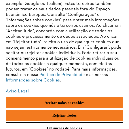
Produtos
exemplo, Google ou Tealium). Estes terceiros também
Contato
podem tratar os seus dados pessoais fora do Espaço
Carreira
Económico Europeu. Consulte "Configuração" e
Sistema de denúncia
"Informações sobre cookies" para obter mais informações
sobre os cookies que nós e terceiros usamos. Ao clicar em
"Aceitar Tudo", concorda com a utilização de todos os
cookies e processamento de dados associados. Ao clicar
em "Rejeitar tudo", rejeita o uso de quaisquer cookies que
não sejam estritamente necessários. Em "Configurar", pode
aceitar ou rejeitar cookies individuais. Pode retirar o seu
consentimento para a utilização de cookies individuais ou
de todos os cookies a qualquer momento, com efeitos
futuros, em "Cookies" no rodapé. Para mais informações,
consulte a nossa
Política de Privacidade
e as nossas
Informações sobre Cookies
.
Aviso Legal
Impressão
Política de privacidade
Informações sobre cookies
Aceitar todos os cookies
Termos e condições gerais
ANDREAS STIHL AG & Co. KG ©2023
Rejeitar Todos
Definições de cookies