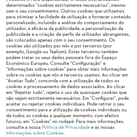
determinados "cookies estritamente necessários", mesmo
sem o seu consentimento. Outros cookies que utilizamos
A História da STIHL
para otimizar a facilidade de utilização e fornecer conteúdo
personalizado, incluindo a análise do comportamento do
utilizador, a eficácia da publicidade, a personalização da
publicidade e a criação de perfis de utilizador abrangentes,
são colocados apenas com o seu consentimento. Os
Informações para fornecedores
cookies são utilizados por nós e por terceiros (por
Produtos
exemplo, Google ou Tealium). Estes terceiros também
Contato
podem tratar os seus dados pessoais fora do Espaço
Carreira
Económico Europeu. Consulte "Configuração" e
Sistema de denúncia
"Informações sobre cookies" para obter mais informações
sobre os cookies que nós e terceiros usamos. Ao clicar em
"Aceitar Tudo", concorda com a utilização de todos os
cookies e processamento de dados associados. Ao clicar
em "Rejeitar tudo", rejeita o uso de quaisquer cookies que
não sejam estritamente necessários. Em "Configurar", pode
aceitar ou rejeitar cookies individuais. Pode retirar o seu
consentimento para a utilização de cookies individuais ou
de todos os cookies a qualquer momento, com efeitos
futuros, em "Cookies" no rodapé. Para mais informações,
consulte a nossa
Política de Privacidade
e as nossas
Informações sobre Cookies
.