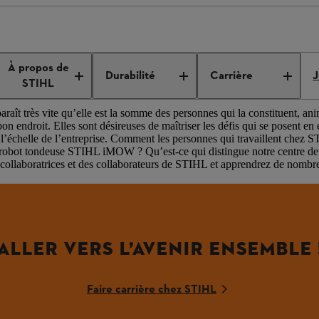
À propos de
S QUI VEULENT EN SAVOIR PLUS
Durabilité
Carrière
J
STIHL
apparaît très vite qu’elle est la somme des personnes qui la constituent, a
 bon endroit. Elles sont désireuses de maîtriser les défis qui se posent e
à l’échelle de l’entreprise. Comment les personnes qui travaillent chez S
 le robot tondeuse STIHL iMOW ? Qu’est-ce qui distingue notre centre d
es collaboratrices et des collaborateurs de STIHL et apprendrez de nombre
ALLER VERS L’AVENIR ENSEMBLE 
Faire carrière chez STIHL