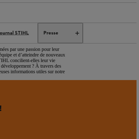
ournal STIHL
Presse
nimées par une passion pour leur
n équipe et d’atteindre de nouveaux
TIHL concilient-elles leur vie
e développement ? À travers des
uses informations utiles sur notre
!