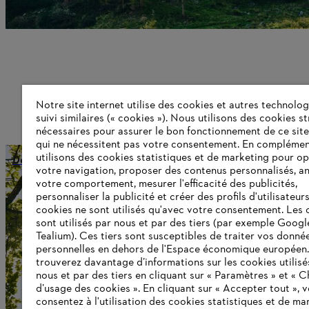
Notre site internet utilise des cookies et autres technolog
suivi similaires (« cookies »). Nous utilisons des cookies s
nécessaires pour assurer le bon fonctionnement de ce site
qui ne nécessitent pas votre consentement. En complémen
utilisons des cookies statistiques et de marketing pour op
Développement durable
votre navigation, proposer des contenus personnalisés, a
votre comportement, mesurer l'efficacité des publicités,
personnaliser la publicité et créer des profils d'utilisateur
cookies ne sont utilisés qu'avec votre consentement. Les 
Informations pour les fournisseurs
sont utilisés par nous et par des tiers (par exemple Googl
Produits
Tealium). Ces tiers sont susceptibles de traiter vos donné
Contact
personnelles en dehors de l'Espace économique européen
Carrière
trouverez davantage d’informations sur les cookies utilisé
Système d'alerte
nous et par des tiers en cliquant sur « Paramètres » et « C
d’usage des cookies ». En cliquant sur « Accepter tout », 
consentez à l'utilisation des cookies statistiques et de ma