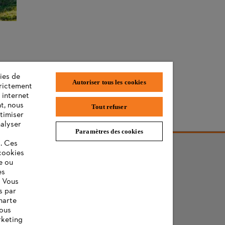
ies de
Autoriser tous les cookies
trictement
 internet
t, nous
Tout refuser
timiser
nalyser
Paramètres des cookies
s. Ces
cookies
e ou
es
. Vous
s par
harte
vous
rketing