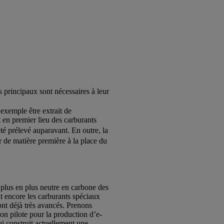
 principaux sont nécessaires à leur
 exemple être extrait de
 en premier lieu des carburants
té prélevé auparavant. En outre, la
r de matière première à la place du
 plus en plus neutre en carbone des
t encore les carburants spéciaux
ont déjà très avancés. Prenons
on pilote pour la production d’e-
i construit actuellement une