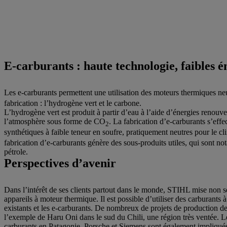
E-carburants : haute technologie, faibles é
Les e-carburants permettent une utilisation des moteurs thermiques n
fabrication : l’hydrogène vert et le carbone.
L’hydrogène vert est produit à partir d’eau à l’aide d’énergies renouv
l’atmosphère sous forme de CO
. La fabrication d’e-carburants s’eff
2
synthétiques à faible teneur en soufre, pratiquement neutres pour le 
fabrication d’e-carburants génère des sous-produits utiles, qui sont no
pétrole.
Perspectives d’avenir
Dans l’intérêt de ses clients partout dans le monde, STIHL mise non se
appareils à moteur thermique. Il est possible d’utiliser des carburant
existants et les e-carburants. De nombreux de projets de production de
l’exemple de Haru Oni dans le sud du Chili, une région très ventée. Le
carburants en Patagonie. Porsche et Siemens sont également impliqués.