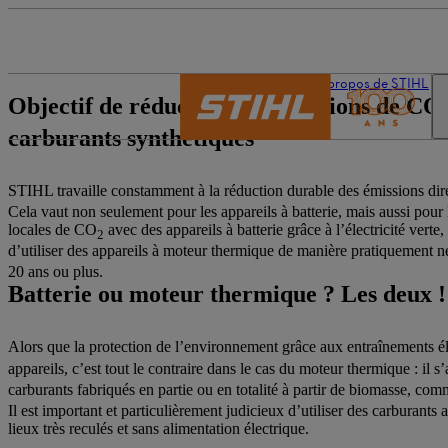
L’univers de STIHL
À propos de STIHL
Objectif de réduction des émissions de CO
carburants synthétiques
STIHL travaille constamment à la réduction durable des émissions dire
Cela vaut non seulement pour les appareils à batterie, mais aussi pour 
locales de CO
avec des appareils à batterie grâce à l’électricité verte
2
d’utiliser des appareils à moteur thermique de manière pratiquement 
20 ans ou plus.
Batterie ou moteur thermique ? Les deux !
Alors que la protection de l’environnement grâce aux entraînements éle
appareils, c’est tout le contraire dans le cas du moteur thermique : il 
carburants fabriqués en partie ou en totalité à partir de biomasse, co
Il est important et particulièrement judicieux d’utiliser des carburants 
lieux très reculés et sans alimentation électrique.