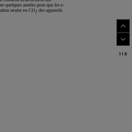
core quelques années pour que les e-
isation neutre en CO
des appareils
2
1
|
5
2