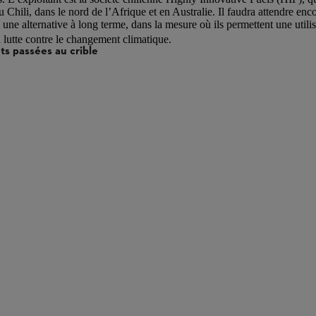
u Chili, dans le nord de l’Afrique et en Australie. Il faudra attendre en
s une alternative à long terme, dans la mesure où ils permettent une util
 lutte contre le changement climatique.
ts passées au crible
aux biocarburants ! Vrai.
moteurs spéciaux ! Faux.
2
énergivore ! Vrai.
rburants entraînent des émissions de CO
supplémentaires !
Faux.
2
thermiques existants plus respectueux de l’environnement ! Vrai.