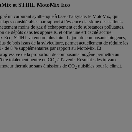
Mix et STIHL MotoMix Eco
pé un carburant synthétique à base d’alkylate, le MotoMix, qui
ntages considérables par rapport à l’essence classique des stations-
t nettement moins de gaz d’échappement et de substances polluantes,
on de dépôts dans les appareils, et offre une efficacité accrue.
 Eco, STIHL va encore plus loin : l’ajout de composants biogènes,
idus de bois issus de la sylviculture, permet actuellement de réduire les
O
de 8 % supplémentaires par rapport au MotoMix. Et
2
progressive de la proportion de composants biogène permettra au
être totalement neutre en CO
à l’avenir. Résultat : des travaux
2
n moteur thermique sans émissions de CO
nuisibles pour le climat.
2