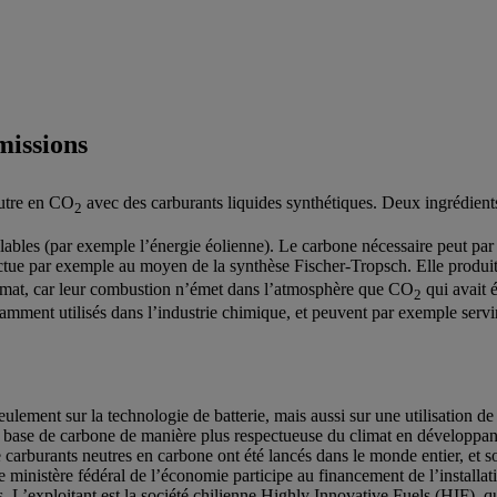
missions
eutre en CO
avec des carburants liquides synthétiques. Deux ingrédients
2
elables (par exemple l’énergie éolienne). Le carbone nécessaire peut par
ectue par exemple au moyen de la synthèse Fischer-Tropsch. Elle produit
climat, car leur combustion n’émet dans l’atmosphère que CO
qui avait é
2
tamment utilisés dans l’industrie chimique, et peuvent par exemple servi
ulement sur la technologie de batterie, mais aussi sur une utilisation de
s à base de carbone de manière plus respectueuse du climat en développan
 carburants neutres en carbone ont été lancés dans le monde entier, et s
 ministère fédéral de l’économie participe au financement de l’installati
 L’exploitant est la société chilienne Highly Innovative Fuels (HIF), qu