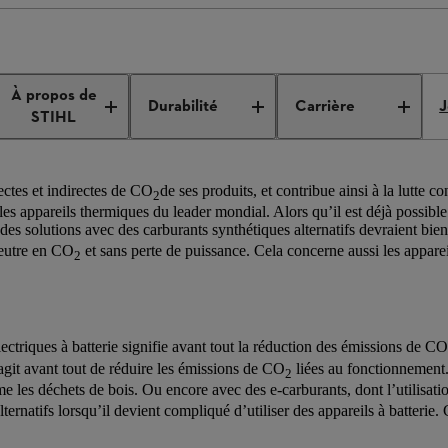
Innovation
Carburants alternatifs
À propos de
:
Durabilité
Carrière
J
2
STIHL
ctes et indirectes de CO
de ses produits, et contribue ainsi à la lutte 
2
les appareils thermiques du leader mondial. Alors qu’il est déjà possible
, des solutions avec des carburants synthétiques alternatifs devraient bien
neutre en CO
et sans perte de puissance. Cela concerne aussi les appare
2
ctriques à batterie signifie avant tout la réduction des émissions de CO
s’agit avant tout de réduire les émissions de CO
liées au fonctionnement
2
mme les déchets de bois. Ou encore avec des e-carburants, dont l’utilisa
alternatifs lorsqu’il devient compliqué d’utiliser des appareils à batteri