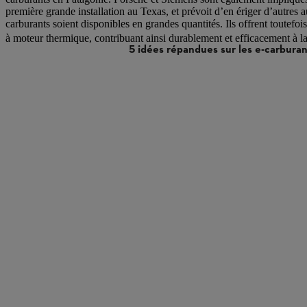
première grande installation au Texas, et prévoit d’en ériger d’autres a
carburants soient disponibles en grandes quantités. Ils offrent toutefoi
à moteur thermique, contribuant ainsi durablement et efficacement à la
5 idées répandues sur les e-carburan
Les e-carburants sont une alternative 
Les e-carburants sont réservés à des 
La production d’e-carburants est très 
Le transport et la distribution d’e-ca
Les e-carburants rendent les moteurs 