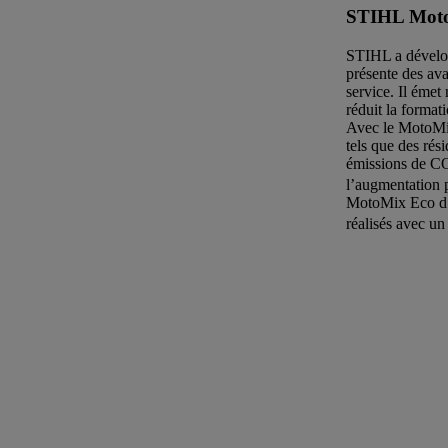
STIHL Moto
STIHL a dévelop
présente des ava
service. Il éme
réduit la formati
Avec le MotoMix
tels que des rés
émissions de C
l’augmentation 
MotoMix Eco d’
réalisés avec u