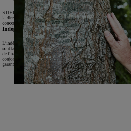
STIHL est une entreprise familiale de taille moyenne. L’objectif affi
la direction opérationnelle de l’entreprise est assurée par un Comité di
concentre sur son cœur de métier : développement, fabrication et distr
Indépendance
L’indépendance de l’entreprise revêt une grande importance pour STIH
sont la propriété exclusive de la famille. Avec un ratio de fonds pr
de financer les investissements par des fonds propres. Cela nous perm
conjoncturelles sont difficiles. Nous portons une attention particulièr
garantir l’autonomie et une planification dans la durée.