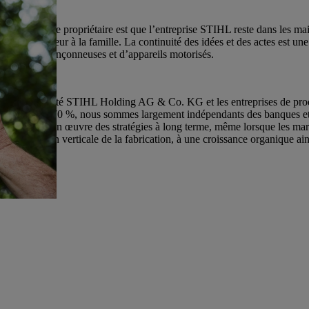
ché de la famille propriétaire est que l’entreprise STIHL reste dans le
recteur extérieur à la famille. La continuité des idées et des actes est 
ibution de tronçonneuses et d’appareils motorisés.
L. La société STIHL Holding AG & Co. KG et les entreprises de product
opres d’environ 70 %, nous sommes largement indépendants des banques 
et de mettre en œuvre des stratégies à long terme, même lorsque les mar
e à l’intégration verticale de la fabrication, à une croissance organique 