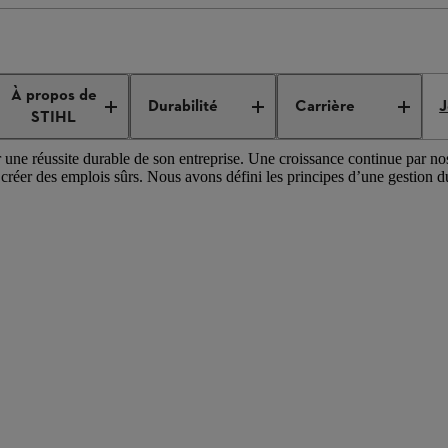
le
Une gestion durable
À propos de
Durabilité
Carrière
J
STIHL
 une réussite durable de son entreprise. Une croissance continue par 
e créer des emplois sûrs. Nous avons défini les principes d’une gestion d