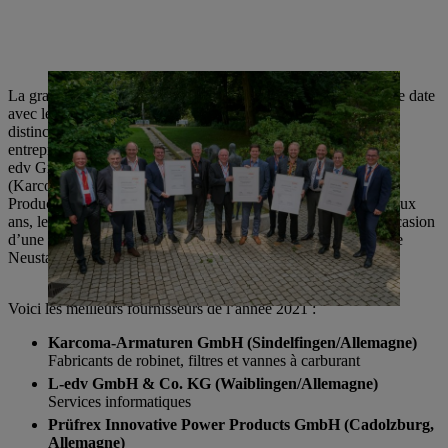
La grande importance accordée aux bonnes relations de longue date
avec les fournisseurs de STIHL se reflète notamment dans la
distinction régulière de certains partenaires : l’une des cinq
entreprises distinguées, l’était pour la deuxième fois (L-
edv GmbH & Co. KG), deux autres pour la troisième fois
(Karcoma-Armaturen GmbH et Prüfrex Innovative Power
Products GmbH). Cette année, pour la première fois depuis deux
ans, les entreprises récompensées ont reçu la distinction à l’occasion
d’une cérémonie organisée au siège allemand dans l’usine 2 de
Neustadt.
Voici les meilleurs fournisseurs de l’année 2021 :
Karcoma-Armaturen GmbH (Sindelfingen/Allemagne)
Fabricants de robinet, filtres et vannes à carburant
L-edv GmbH & Co. KG (Waiblingen/Allemagne)
Services informatiques
Prüfrex Innovative Power Products GmbH (Cadolzburg,
Allemagne)