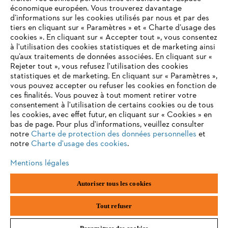
Produits
économique européen. Vous trouverez davantage
Contact
d’informations sur les cookies utilisés par nous et par des
Carrière
tiers en cliquant sur « Paramètres » et « Charte d’usage des
Système d'alerte
cookies ». En cliquant sur « Accepter tout », vous consentez
à l'utilisation des cookies statistiques et de marketing ainsi
qu’aux traitements de données associées. En cliquant sur «
Rejeter tout », vous refusez l'utilisation des cookies
statistiques et de marketing. En cliquant sur « Paramètres »,
vous pouvez accepter ou refuser les cookies en fonction de
ces finalités. Vous pouvez à tout moment retirer votre
consentement à l'utilisation de certains cookies ou de tous
les cookies, avec effet futur, en cliquant sur « Cookies » en
bas de page. Pour plus d'informations, veuillez consulter
notre
Charte de protection des données personnelles
et
notre
Charte d'usage des cookies
.
Mentions légales
Mentions légales
Protection des données
Autoriser tous les cookies
Informations sur les cookies
Conditions générales de vente
ANDREAS STIHL AG & Co. KG ©2023
Tout refuser