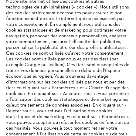
Notre site internet utilise des cookies et autres
technologies de suivi similaires (« cookies »). Nous utilisons
des cookies strictement nécessaires pour assurer le bon
fonctionnement de ce site internet qui ne nécessitent pas
votre consentement. En complément, nous utilisons des
cookies statistiques et de marketing pour optimiser votre
navigation, proposer des contenus personnalisés, analyser
STIHL en Allemagne
votre comportement, mesurer l'efficacité des publicités,
personnaliser la publicité et créer des profils d'utilisateurs.
Ces cookies ne sont utilisés qu'avec votre consentement.
Les cookies sont utilisés par nous et par des tiers (par
exemple Google ou Tealium). Ces tiers sont susceptibles de
Informations pour les fournisseurs
traiter vos données personnelles en dehors de l'Espace
Produits
économique européen. Vous trouverez davantage
Contact
d’informations sur les cookies utilisés par nous et par des
Carrière
tiers en cliquant sur « Paramètres » et « Charte d’usage des
Système d'alerte
cookies ». En cliquant sur « Accepter tout », vous consentez
à l'utilisation des cookies statistiques et de marketing ainsi
qu’aux traitements de données associées. En cliquant sur «
Rejeter tout », vous refusez l'utilisation des cookies
statistiques et de marketing. En cliquant sur « Paramètres »,
vous pouvez accepter ou refuser les cookies en fonction de
ces finalités. Vous pouvez à tout moment retirer votre
consentement à l'utilisation de certains cookies ou de tous