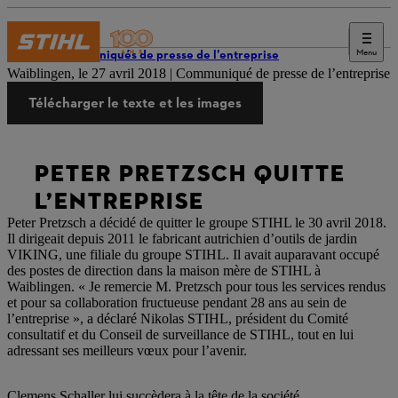
Menu
Communiqués de presse de l’entreprise
Waiblingen, le 27 avril 2018 | Communiqué de presse de l’entreprise
Télécharger le texte et les images
PETER PRETZSCH QUITTE
L’ENTREPRISE
Peter Pretzsch a décidé de quitter le groupe STIHL le 30 avril 2018.
Il dirigeait depuis 2011 le fabricant autrichien d’outils de jardin
VIKING, une filiale du groupe STIHL. Il avait auparavant occupé
des postes de direction dans la maison mère de STIHL à
Waiblingen. « Je remercie M. Pretzsch pour tous les services rendus
et pour sa collaboration fructueuse pendant 28 ans au sein de
l’entreprise », a déclaré Nikolas STIHL, président du Comité
consultatif et du Conseil de surveillance de STIHL, tout en lui
adressant ses meilleurs vœux pour l’avenir.
Clemens Schaller lui succèdera à la tête de la société