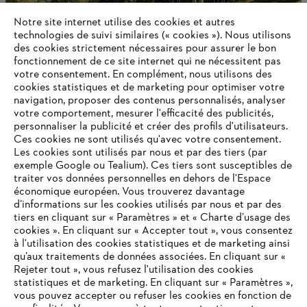
Notre site internet utilise des cookies et autres
technologies de suivi similaires (« cookies »). Nous utilisons
des cookies strictement nécessaires pour assurer le bon
fonctionnement de ce site internet qui ne nécessitent pas
votre consentement. En complément, nous utilisons des
cookies statistiques et de marketing pour optimiser votre
navigation, proposer des contenus personnalisés, analyser
À propos de STIHL
votre comportement, mesurer l'efficacité des publicités,
personnaliser la publicité et créer des profils d'utilisateurs.
Ces cookies ne sont utilisés qu'avec votre consentement.
Les cookies sont utilisés par nous et par des tiers (par
exemple Google ou Tealium). Ces tiers sont susceptibles de
Informations pour les fournisseurs
traiter vos données personnelles en dehors de l'Espace
Produits
économique européen. Vous trouverez davantage
Contact
d’informations sur les cookies utilisés par nous et par des
Carrière
tiers en cliquant sur « Paramètres » et « Charte d’usage des
Système d'alerte
cookies ». En cliquant sur « Accepter tout », vous consentez
à l'utilisation des cookies statistiques et de marketing ainsi
qu’aux traitements de données associées. En cliquant sur «
Rejeter tout », vous refusez l'utilisation des cookies
statistiques et de marketing. En cliquant sur « Paramètres »,
vous pouvez accepter ou refuser les cookies en fonction de