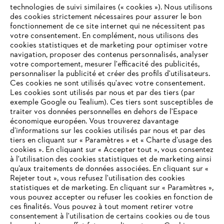
technologies de suivi similaires (« cookies »). Nous utilisons
des cookies strictement nécessaires pour assurer le bon
fonctionnement de ce site internet qui ne nécessitent pas
Innovation
votre consentement. En complément, nous utilisons des
cookies statistiques et de marketing pour optimiser votre
navigation, proposer des contenus personnalisés, analyser
votre comportement, mesurer l'efficacité des publicités,
personnaliser la publicité et créer des profils d'utilisateurs.
Informations pour les fournisseurs
Ces cookies ne sont utilisés qu'avec votre consentement.
Produits
Les cookies sont utilisés par nous et par des tiers (par
Contact
exemple Google ou Tealium). Ces tiers sont susceptibles de
Carrière
traiter vos données personnelles en dehors de l'Espace
Système d'alerte
économique européen. Vous trouverez davantage
d’informations sur les cookies utilisés par nous et par des
tiers en cliquant sur « Paramètres » et « Charte d’usage des
cookies ». En cliquant sur « Accepter tout », vous consentez
à l'utilisation des cookies statistiques et de marketing ainsi
qu’aux traitements de données associées. En cliquant sur «
Rejeter tout », vous refusez l'utilisation des cookies
statistiques et de marketing. En cliquant sur « Paramètres »,
vous pouvez accepter ou refuser les cookies en fonction de
ces finalités. Vous pouvez à tout moment retirer votre
consentement à l'utilisation de certains cookies ou de tous