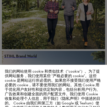
STIHL Brand World
我们的网站使用 cookie 和类似技术（"cookie"）。为了提
供网站服务，我们使用某些 "严格必要的 cookie"。这些
供应商信息
cookie 是网站运行所必需的。如果您不接受我们使用严格
产品
必要的 cookie，请不要使用我们的网站。其他 Cookie 用
联系方式
于优化用户友好性和提供定制内容，包括分析用户行为、
职业生涯
举报系统
广告效果和创建全面的用户配置文件。我们使用 Cookie
收集和处理个人信息，用于我们《隐私声明》中描述的目
的。 Cookie 由我们和第三方（如 Google 或 Tealium）使