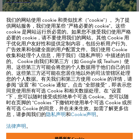
关于 STIHL
我们的网站使用 cookie 和类似技术（"cookie"）。为了提
供网站服务，我们使用某些 "严格必要的 cookie"。这些
供应商信息
cookie 是网站运行所必需的。如果您不接受我们使用严格
产品
必要的 cookie，请不要使用我们的网站。其他 Cookie 用
联系方式
于优化用户友好性和提供定制内容，包括分析用户行为、
职业生涯
举报系统
广告效果和创建全面的用户配置文件。我们使用 Cookie
收集和处理个人信息，用于我们《隐私声明》中描述的目
的。 Cookie 由我们和第三方（如 Google 或 Tealium）使
用。这些第三方可能会将您的个人数据用于他们自己的目
的。这些第三方还可能在您居住地以外的司法管辖区处理
您的个人数据。有关我们和第三方使用 cookie 的详情，请
参阅 "设置 "和 "Cookie 通知"。点击 "全部接受"，即表示您
同意使用所有可选 Cookie 和相关数据处理。在 "设置
"下，您可以随时接受或拒绝单个可选 Cookie。您可以随
时在页脚的 "Cookies "下撤销对使用单个可选 Cookie 或所
有可选 Cookie 的同意，并在未来生效。如需了解更多信
息，请参阅我们的
隐私声明
和
Cookie声明
。
法律声明
。
接受所有 Cookie