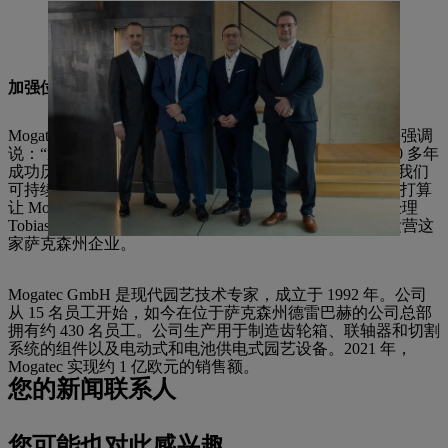
期待继续携手前行（左起）：Erik Jachmann（Mogatec 合伙人）、
Martin Schwarz（STIHL 董事）以及 Alexander Gränitz 和 Tobias
Wetzel（Mogatec 总经理）
加强位于德雷巴赫的萨克森州驻地
Mogatec 的两位总经理 Tobias Wetzel 和 Alexander Gränitz 强调
说：“通过整合进入 STIHL 集团，我们开启了 Mogatec 30 多年
成功历史的新篇章。依靠 STIHL 这样的世界先进企业，我们
可持续加强我们位于德雷巴赫的驻地。”STIHL 家族企业打算
让 Mogatec 继续以原先的方式独立运营。Mogatec 的总经理
Tobias Wetzel 和 Alexander Gränitz 将继续作为双重领导运营这
家萨克森州企业。
Mogatec GmbH 是现代园艺技术专家，成立于 1992 年。公司
从 15 名员工开始，如今在位于萨克森州德雷巴赫的公司总部
拥有约 430 名员工。公司生产用于制造齿轮箱、联轴器和切割
系统的组件以及电动式和电池供电式园艺设备。2021 年，
Mogatec 实现约 1 亿欧元的销售额。
您的新闻联系人
您可能也对此感兴趣