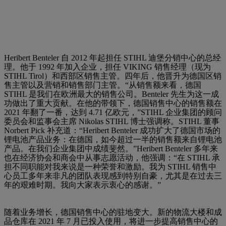
Heribert Benteler 自 2012 年起担任 STIHL 迪堡分销中心的总经
理。他于 1992 年加入企业，担任 VIKING 销售经理（现为
STIHL Tirol）和西部区销售主管。四年后，他晋升为德国区销
售主管以及营销和销售部门主管。“从销售额来看，德国
STIHL 是我们在欧洲最大的销售公司。Benteler 先生为这一成
功做出了重大贡献。在他的带领下，德国销售中心的销售额在
2021 年翻了一番，达到 4.71 亿欧元，”STIHL 企业集团的顾问
委员会和监事会主席 Nikolas STIHL 博士强调称。STIHL 董事
Norbert Pick 补充道：“Heribert Benteler 成功扩大了德国市场的
锂电池产品业务：在德国，如今超过一半的销售额来自锂电池
产品。在我们企业集团中成绩斐然。”Heribert Benteler 多年来
也在经济协会和商会中从事志愿活动，他强调：“在 STIHL 承
担不同职能对我来说是一种荣誉和激励。我为 STIHL 销售中
心员工多年来非凡的团队表现感到特别自豪，尤其是在过去三
年的艰难时期。我向大家表示衷心的感谢。”
随着业务增长，德国销售中心的驻地变大。新的物流大楼和成
品仓库在 2021 年 7 月已投入使用，将进一步提高销售中心的