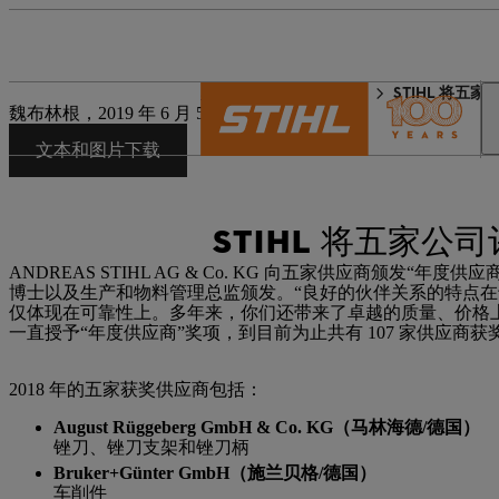
STIHL 世界
新闻媒体
STIHL 将五家
魏布林根，2019 年 6 月 5 日 | 企业新闻稿
文本和图片下载
STIHL 将五家公司
ANDREAS STIHL AG & Co. KG 向五家供应商颁发“年度供应
博士以及生产和物料管理总监颁发。“良好的伙伴关系的特点
仅体现在可靠性上。多年来，你们还带来了卓越的质量、价格上的竞争力
一直授予“年度供应商”奖项，到目前为止共有 107 家供应商获
2018 年的五家获奖供应商包括：
August Rüggeberg GmbH & Co. KG（马林海德/德国）
锉刀、锉刀支架和锉刀柄
Bruker+Günter GmbH（施兰贝格/德国）
车削件