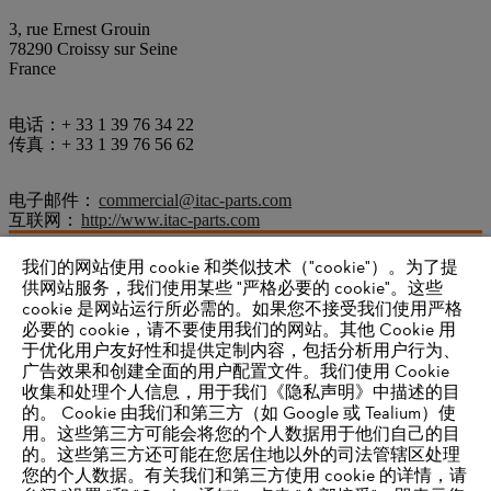
3, rue Ernest Grouin
78290 Croissy sur Seine
France
电话：+ 33 1 39 76 34 22
传真：+ 33 1 39 76 56 62
电子邮件：
commercial@itac-parts.com
互联网：
http://www.itac-parts.com
我们的网站使用 cookie 和类似技术（"cookie"）。为了提
供网站服务，我们使用某些 "严格必要的 cookie"。这些
供应商信息
cookie 是网站运行所必需的。如果您不接受我们使用严格
产品
必要的 cookie，请不要使用我们的网站。其他 Cookie 用
联系方式
于优化用户友好性和提供定制内容，包括分析用户行为、
职业生涯
举报系统
广告效果和创建全面的用户配置文件。我们使用 Cookie
收集和处理个人信息，用于我们《隐私声明》中描述的目
的。 Cookie 由我们和第三方（如 Google 或 Tealium）使
用。这些第三方可能会将您的个人数据用于他们自己的目
的。这些第三方还可能在您居住地以外的司法管辖区处理
您的个人数据。有关我们和第三方使用 cookie 的详情，请