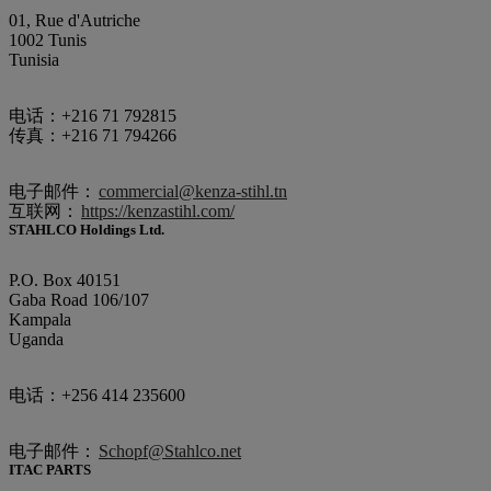
01, Rue d'Autriche
1002 Tunis
Tunisia
电话：+216 71 792815
传真：+216 71 794266
电子邮件：
commercial@kenza-stihl.tn
互联网：
https://kenzastihl.com/
STAHLCO Holdings Ltd.
P.O. Box 40151
Gaba Road 106/107
Kampala
Uganda
电话：+256 414 235600
电子邮件：
Schopf@Stahlco.net
ITAC PARTS