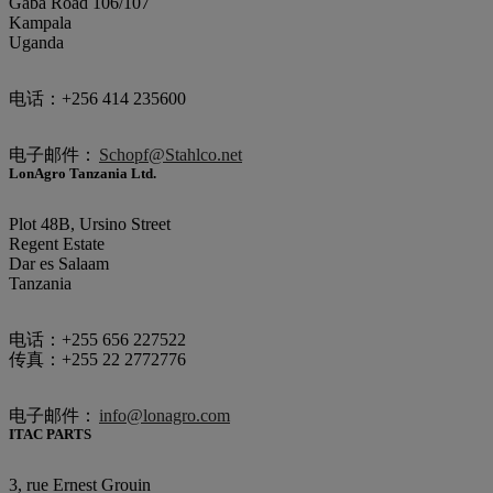
Gaba Road 106/107
Kampala
Uganda
电话：+256 414 235600
电子邮件：
Schopf@Stahlco.net
LonAgro Tanzania Ltd.
Plot 48B, Ursino Street
Regent Estate
Dar es Salaam
Tanzania
电话：+255 656 227522
传真：+255 22 2772776
电子邮件：
info@lonagro.com
ITAC PARTS
3, rue Ernest Grouin