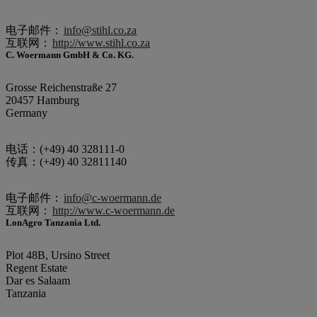
电子邮件：
info@stihl.co.za
互联网：
http://www.stihl.co.za
C. Woermann GmbH & Co. KG.
Grosse Reichenstraße 27
20457 Hamburg
Germany
电话：(+49) 40 328111-0
传真：(+49) 40 32811140
电子邮件：
info@c-woermann.de
互联网：
http://www.c-woermann.de
LonAgro Tanzania Ltd.
Plot 48B, Ursino Street
Regent Estate
Dar es Salaam
Tanzania