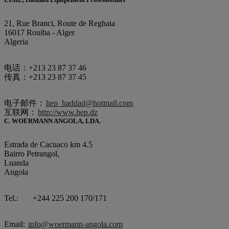
21, Rue Branci, Route de Reghaia
16017 Rouiba - Alger
Algeria
电话：+213 23 87 37 46
传真：+213 23 87 37 45
电子邮件：
hep_haddad@hotmail.com
互联网：
http://www.hep.dz
C. WOERMANN ANGOLA, LDA.
Estrada de Cacuaco km 4.5
Bairro Petrangol,
Luanda
Angola
Tel.: +244 225 200 170/171
Email:
info@woermann-angola.com