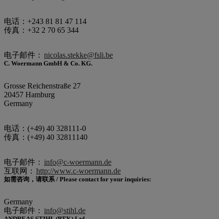
电话：+243 81 81 47 114
传真：+32 2 70 65 344
电子邮件：
nicolas.stekke@fsli.be
C. Woermann GmbH & Co. KG.
Grosse Reichenstraße 27
20457 Hamburg
Germany
电话：(+49) 40 328111-0
传真：(+49) 40 32811140
电子邮件：
info@c-woermann.de
互联网：
http://www.c-woermann.de
如需咨询，请联系 / Please contact for your inquiries:
Germany
电子邮件：
info@stihl.de
ANDREAS STIHL (PTY.) Ltd.