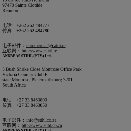
97470 Sainte Clotilde
Réunion
电话：+262 262 484777
传真：+262 262 484780
电子邮件：
commercial@catoi.re
互联网：
http://www.catoi.re
ANDREAS STIHL (PTY.) Ltd.
5 Bush Shrike Close Montrose Office Park
Victoria Country Club E
state Montrose, Pietermaritzburg 3201
South Africa
电话：+27 33 8463800
传真：+27 33 8463850
电子邮件：
info@stihl.co.za
互联网：
http://www.stihl.co.za
ANDREAS STIHL (PTY.) Ltd.