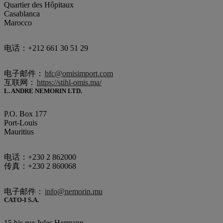
Quartier des Hôpitaux
Casablanca
Marocco
电话：+212 661 30 51 29
电子邮件：
bfc@omisimport.com
互联网：
https://stihl-omis.ma/
L. ANDRE NEMORIN LTD.
P.O. Box 177
Port-Louis
Mauritius
电话：+230 2 862000
传真：+230 2 860068
电子邮件：
info@nemorin.mu
CATO-I S.A.
15 bis rue Jules Hermann