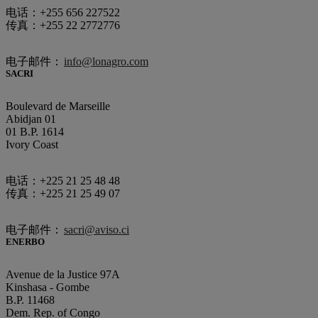
电话：+255 656 227522
传真：+255 22 2772776
电子邮件：
info@lonagro.com
SACRI
Boulevard de Marseille
Abidjan 01
01 B.P. 1614
Ivory Coast
电话：+225 21 25 48 48
传真：+225 21 25 49 07
电子邮件：
sacri@aviso.ci
ENERBO
Avenue de la Justice 97A
Kinshasa - Gombe
B.P. 11468
Dem. Rep. of Congo