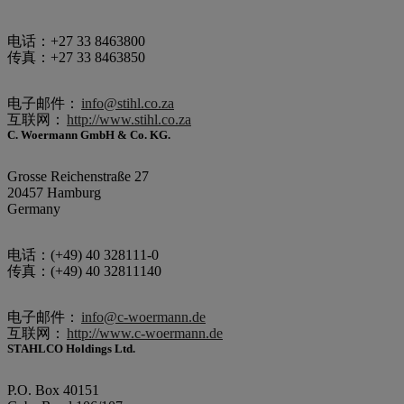
电话：+27 33 8463800
传真：+27 33 8463850
电子邮件：
info@stihl.co.za
互联网：
http://www.stihl.co.za
C. Woermann GmbH & Co. KG.
Grosse Reichenstraße 27
20457 Hamburg
Germany
电话：(+49) 40 328111-0
传真：(+49) 40 32811140
电子邮件：
info@c-woermann.de
互联网：
http://www.c-woermann.de
STAHLCO Holdings Ltd.
P.O. Box 40151