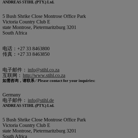
ANDREAS STIHL (PTY.) Ltd.
5 Bush Shrike Close Montrose Office Park
Victoria Country Club E
state Montrose, Pietermaritzburg 3201
South Africa
电话：+27 33 8463800
传真：+27 33 8463850
电子邮件：
info@stihl.co.za
互联网：
http://www.stihl.co.za
如需咨询，请联系 / Please contact for your inquiries:
Germany
电子邮件：
info@stihl.de
ANDREAS STIHL (PTY.) Ltd.
5 Bush Shrike Close Montrose Office Park
Victoria Country Club E
state Montrose, Pietermaritzburg 3201
South Africa