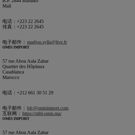
B.P. 2844 Bamako
Mali
电话：+223 22 2645
传真：+223 22 2645
电子邮件：
madjou.sylla@live.fr
OMIS IMPORT
57 rue Abou Aala Zahar
Quartier des Hôpitaux
Casablanca
Marocco
电话：+212 661 30 51 29
电子邮件：
bfc@omisimport.com
互联网：
https://stihl-omis.ma/
OMIS IMPORT
57 rue Abou Aala Zahar