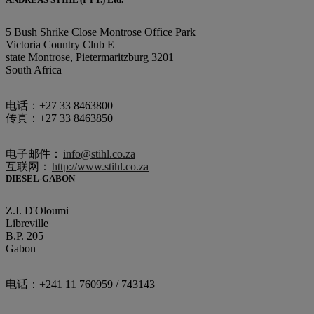
5 Bush Shrike Close Montrose Office Park
Victoria Country Club E
state Montrose, Pietermaritzburg 3201
South Africa
电话：+27 33 8463800
传真：+27 33 8463850
电子邮件：
info@stihl.co.za
互联网：
http://www.stihl.co.za
DIESEL-GABON
Z.I. D'Oloumi
Libreville
B.P. 205
Gabon
电话：+241 11 760959 / 743143