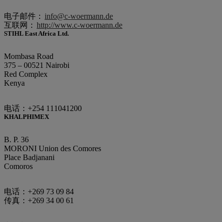
电子邮件：
info@c-woermann.de
互联网：
http://www.c-woermann.de
STIHL East Africa Ltd.
Mombasa Road
375 – 00521 Nairobi
Red Complex
Kenya
电话：+254 111041200
KHALPHIMEX
B. P. 36
MORONI Union des Comores
Place Badjanani
Comoros
电话：+269 73 09 84
传真：+269 34 00 61