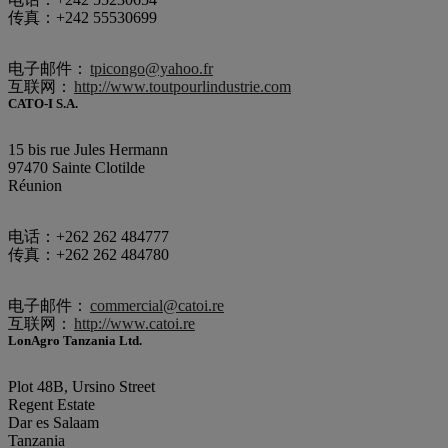
传真：+242 55530699
电子邮件：
tpicongo@yahoo.fr
互联网：
http://www.toutpourlindustrie.com
CATO-I S.A.
15 bis rue Jules Hermann
97470 Sainte Clotilde
Réunion
电话：+262 262 484777
传真：+262 262 484780
电子邮件：
commercial@catoi.re
互联网：
http://www.catoi.re
LonAgro Tanzania Ltd.
Plot 48B, Ursino Street
Regent Estate
Dar es Salaam
Tanzania