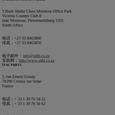
5 Bush Shrike Close Montrose Office Park
Victoria Country Club E
state Montrose, Pietermaritzburg 3201
South Africa
电话：+27 33 8463800
传真：+27 33 8463850
电子邮件：
info@stihl.co.za
互联网：
http://www.stihl.co.za
ITAC PARTS
3, rue Ernest Grouin
78290 Croissy sur Seine
France
电话：+ 33 1 39 76 34 22
传真：+ 33 1 39 76 56 62