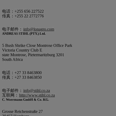
电话：+255 656 227522
传真：+255 22 2772776
电子邮件：
info@lonagro.com
ANDREAS STIHL (PTY.) Ltd.
5 Bush Shrike Close Montrose Office Park
Victoria Country Club E
state Montrose, Pietermaritzburg 3201
South Africa
电话：+27 33 8463800
传真：+27 33 8463850
电子邮件：
info@stihl.co.za
互联网：
http://www.stihl.co.za
C. Woermann GmbH & Co. KG.
Grosse Reichenstraße 27