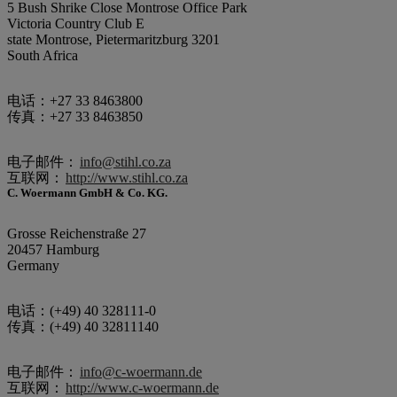
5 Bush Shrike Close Montrose Office Park
Victoria Country Club E
state Montrose, Pietermaritzburg 3201
South Africa
电话：+27 33 8463800
传真：+27 33 8463850
电子邮件：
info@stihl.co.za
互联网：
http://www.stihl.co.za
C. Woermann GmbH & Co. KG.
Grosse Reichenstraße 27
20457 Hamburg
Germany
电话：(+49) 40 328111-0
传真：(+49) 40 32811140
电子邮件：
info@c-woermann.de
互联网：
http://www.c-woermann.de