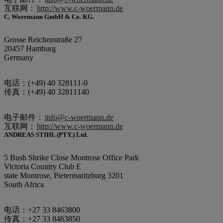
互联网：
http://www.c-woermann.de
C. Woermann GmbH & Co. KG.
Grosse Reichenstraße 27
20457 Hamburg
Germany
电话：(+49) 40 328111-0
传真：(+49) 40 32811140
电子邮件：
info@c-woermann.de
互联网：
http://www.c-woermann.de
ANDREAS STIHL (PTY.) Ltd.
5 Bush Shrike Close Montrose Office Park
Victoria Country Club E
state Montrose, Pietermaritzburg 3201
South Africa
电话：+27 33 8463800
传真：+27 33 8463850