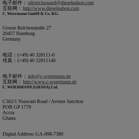
电子邮件：
olivier.bossard@dieselgabon.com
互联网：
http://www.dieselgabon.com
C. Woermann GmbH & Co. KG.
Grosse Reichenstraße 27
20457 Hamburg
Germany
电话：(+49) 40 328111-0
传真：(+49) 40 32811140
电子邮件：
info@c-woermann.de
互联网：
http://www.c-woermann.de
C. WOERMANN (GHANA) Ltd.
C362/1 Nsawam Road / Avenor Junction
POB GP 1779
Accra
Ghana
Digital Address: GA-098-7380