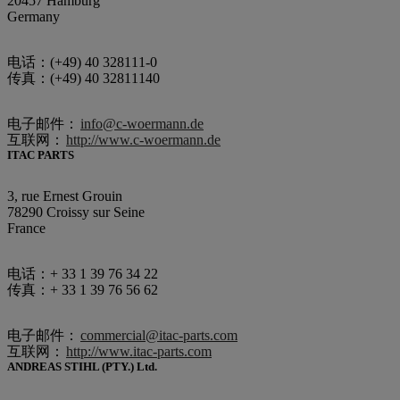
20457 Hamburg
Germany
电话：(+49) 40 328111-0
传真：(+49) 40 32811140
电子邮件：
info@c-woermann.de
互联网：
http://www.c-woermann.de
ITAC PARTS
3, rue Ernest Grouin
78290 Croissy sur Seine
France
电话：+ 33 1 39 76 34 22
传真：+ 33 1 39 76 56 62
电子邮件：
commercial@itac-parts.com
互联网：
http://www.itac-parts.com
ANDREAS STIHL (PTY.) Ltd.