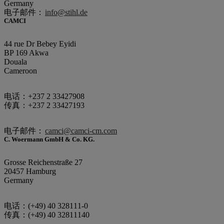
Germany
电子邮件：
info@stihl.de
CAMCI
44 rue Dr Bebey Eyidi
BP 169 Akwa
Douala
Cameroon
电话：+237 2 33427908
传真：+237 2 33427193
电子邮件：
camci@camci-cm.com
C. Woermann GmbH & Co. KG.
Grosse Reichenstraße 27
20457 Hamburg
Germany
电话：(+49) 40 328111-0
传真：(+49) 40 32811140