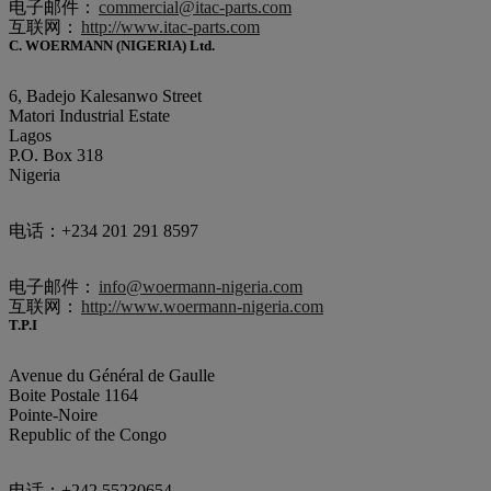
电子邮件：
commercial@itac-parts.com
互联网：
http://www.itac-parts.com
C. WOERMANN (NIGERIA) Ltd.
6, Badejo Kalesanwo Street
Matori Industrial Estate
Lagos
P.O. Box 318
Nigeria
电话：+234 201 291 8597
电子邮件：
info@woermann-nigeria.com
互联网：
http://www.woermann-nigeria.com
T.P.I
Avenue du Général de Gaulle
Boite Postale 1164
Pointe-Noire
Republic of the Congo
电话：+242 55230654