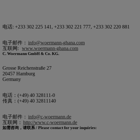
电话: +233 302 225 141, +233 302 221 777, +233 302 220 881
电子邮件：
info@woermann-ghana.com
互联网:
www.woermann-ghana.com
C. Woermann GmbH & Co. KG.
Grosse Reichenstraße 27
20457 Hamburg
Germany
电话：(+49) 40 328111-0
传真：(+49) 40 32811140
电子邮件：
info@c-woermann.de
互联网：
http://www.c-woermann.de
如需咨询，请联系 / Please contact for your inquiries: