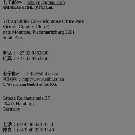
电子邮件：
fidalyn@gmail.com
ANDREAS STIHL (PTY.) Ltd.
5 Bush Shrike Close Montrose Office Park
Victoria Country Club E
state Montrose, Pietermaritzburg 3201
South Africa
电话：+27 33 8463800
传真：+27 33 8463850
电子邮件：
info@stihl.co.za
互联网：
http://www.stihl.co.za
C. Woermann GmbH & Co. KG.
Grosse Reichenstraße 27
20457 Hamburg
Germany
电话：(+49) 40 328111-0
传真：(+49) 40 32811140