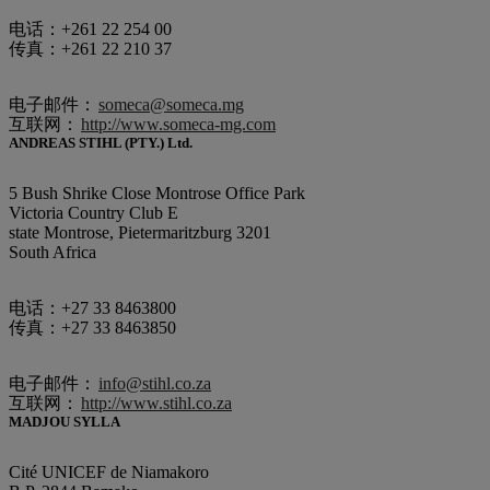
电话：+261 22 254 00
传真：+261 22 210 37
电子邮件：
someca@someca.mg
互联网：
http://www.someca-mg.com
ANDREAS STIHL (PTY.) Ltd.
5 Bush Shrike Close Montrose Office Park
Victoria Country Club E
state Montrose, Pietermaritzburg 3201
South Africa
电话：+27 33 8463800
传真：+27 33 8463850
电子邮件：
info@stihl.co.za
互联网：
http://www.stihl.co.za
MADJOU SYLLA
Cité UNICEF de Niamakoro