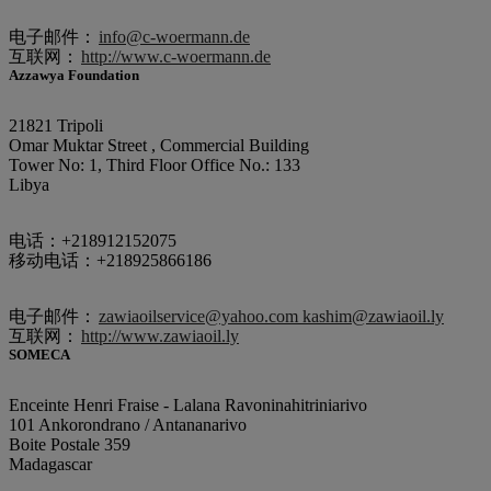
电子邮件：
info@c-woermann.de
互联网：
http://www.c-woermann.de
Azzawya Foundation
21821 Tripoli
Omar Muktar Street , Commercial Building
Tower No: 1, Third Floor Office No.: 133
Libya
电话：+218912152075
移动电话：+218925866186
电子邮件：
zawiaoilservice@yahoo.com kashim@zawiaoil.ly
互联网：
http://www.zawiaoil.ly
SOMECA
Enceinte Henri Fraise - Lalana Ravoninahitriniarivo
101 Ankorondrano / Antananarivo
Boite Postale 359
Madagascar