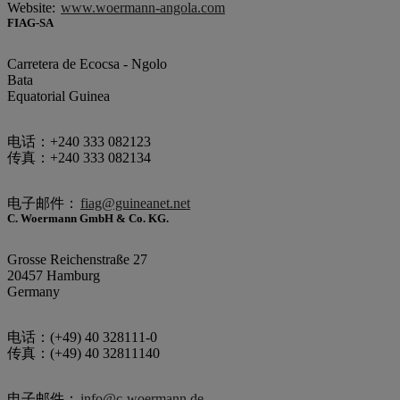
Website:
www.woermann-angola.com
FIAG-SA
Carretera de Ecocsa - Ngolo
Bata
Equatorial Guinea
电话：+240 333 082123
传真：+240 333 082134
电子邮件：
fiag@guineanet.net
C. Woermann GmbH & Co. KG.
Grosse Reichenstraße 27
20457 Hamburg
Germany
电话：(+49) 40 328111-0
传真：(+49) 40 32811140
电子邮件：
info@c-woermann.de